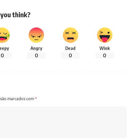
you think?
leepy
Angry
Dead
Wink
0
0
0
0
 são marcados com
*