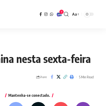
9
Aa
Font
Resizer
ina nesta sexta-feira
5 Min Read
Share
Mantenha-se conectado.