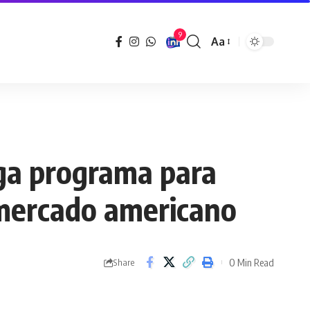
9
Aa
Font
Resizer
ga programa para
 mercado americano
0 Min Read
Share