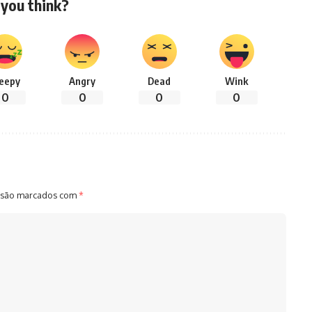
you think?
leepy
Angry
Dead
Wink
0
0
0
0
 são marcados com
*