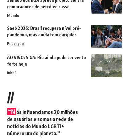
Senado dos EUA aprova projeto contra
compradores de petróleo russo
Mundo
Saeb 2025: Brasil recupera nível pré-
pandemia, mas ainda tem gargalos
Educação
AO VIVO: SIGA: Rio ainda pode ter vento
forte hoje
Inhaí
//
“N
ós influenciamos 20 milhões
de usuários e somos a rede de
notícias do Mundo LGBTI+
número um do planeta.”