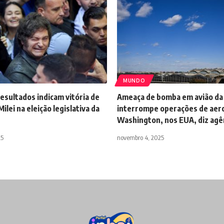
MUNDO
esultados indicam vitória de
Ameaça de bomba em avião da
ilei na eleição legislativa da
interrompe operações de aer
Washington, nos EUA, diz agê
25
novembro 4, 2025