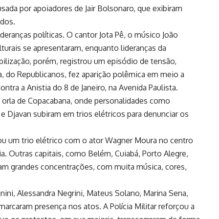
sada por apoiadores de Jair Bolsonaro, que exibiram
dos.
deranças políticas. O cantor Jota Pê, o músico João
turais se apresentaram, enquanto lideranças da
bilização, porém, registrou um episódio de tensão,
, do Republicanos, fez aparição polêmica em meio a
tra a Anistia do 8 de Janeiro, na Avenida Paulista.
 a orla de Copacabana, onde personalidades como
 e Djavan subiram em trios elétricos para denunciar os
ou um trio elétrico com o ator Wagner Moura no centro
ia. Outras capitais, como Belém, Cuiabá, Porto Alegre,
aram grandes concentrações, com muita música, cores,
ni, Alessandra Negrini, Mateus Solano, Marina Sena,
arcaram presença nos atos. A Polícia Militar reforçou a