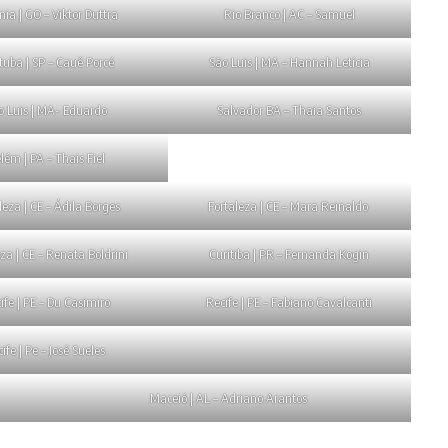
nia | GO – Viktor Duttra
Rio Branco | AC – Samuel
tuba | SP – Cauê Porcé
São Luis | MA – Hannah Letícia
o Luis | MA- Eduardo
Salvador BA – Thaia Santos
lém | PA – Thais Fiel
leza | CE – Ádila Borges
Fortaleza | CE – Mara Reinaldo
eza | CE – Renata Boldrini
Curitiba | PR – Fernanda Kogin
ife | PE – Du Casimiro
Recife | PE – Fabiano Cavalcanti
ife | Pe – José Sueles
Maceió | AL – Adriano Arantos