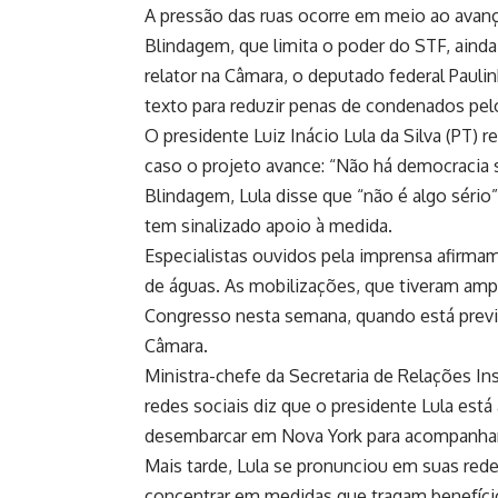
A pressão das ruas ocorre em meio ao avan
Blindagem, que limita o poder do STF, ainda
relator na Câmara, o deputado federal Pauli
texto para reduzir penas de condenados pelo
O presidente Luiz Inácio Lula da Silva (PT) 
caso o projeto avance: “Não há democracia 
Blindagem, Lula disse que “não é algo séri
tem sinalizado apoio à medida.
Especialistas ouvidos pela imprensa afirm
de águas. As mobilizações, que tiveram ampl
Congresso nesta semana, quando está previs
Câmara.
Ministra-chefe da Secretaria de Relações In
redes sociais diz que o presidente Lula es
desembarcar em Nova York para acompanhar
Mais tarde, Lula se pronunciou em suas red
concentrar em medidas que tragam benefício