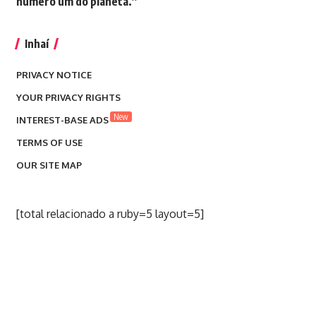
número um do planeta.”
Inhaí
PRIVACY NOTICE
YOUR PRIVACY RIGHTS
New
INTEREST-BASE ADS
TERMS OF USE
OUR SITE MAP
[total relacionado a ruby=5 layout=5]