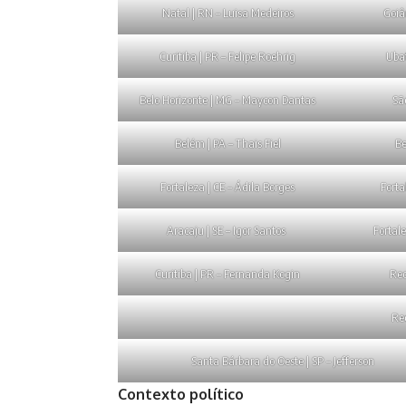
Natal | RN – Luisa Medeiros
Goiâ
Curitiba | PR – Felipe Roehrig
Uba
Belo Horizonte | MG – Maycon Dantas
Sã
Belém | PA – Thais Fiel
Be
Fortaleza | CE – Ádila Borges
Forta
Aracaju | SE – Igor Santos
Fortal
Curitiba | PR – Fernanda Kogin
Rec
Rec
Santa Bárbara do Oeste | SP – Jefferson
Contexto político