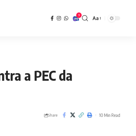
9
Aa
Font
Resizer
ntra a PEC da
10 Min Read
Share