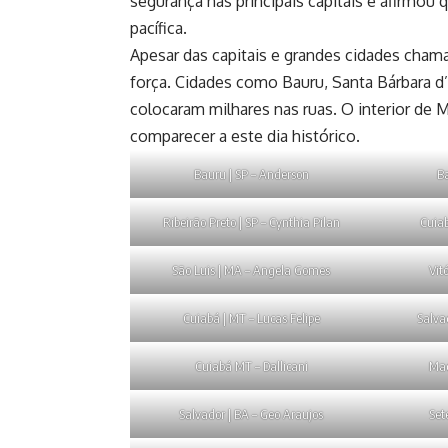
segurança nas principais capitais e afirmou
pacífica.
Apesar das capitais e grandes cidades cham
força. Cidades como Bauru, Santa Bárbara d’
colocaram milhares nas ruas. O interior de 
comparecer a este dia histórico.
Bauru | SP – Anderson
Ba
Ribeirão Preto | SP – Cynthia Pilan
Cuiab
São Luis | MA – Angela Gomes
Vitó
Cuiabá | MT – Lucas Felipe
Salva
Cuiabá MT – Dallicani
Mac
Salvador | BA – Geo Araujos
Set