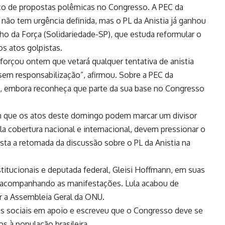
ço de propostas polêmicas no Congresso. A PEC da
 não tem urgência definida, mas o PL da Anistia já ganhou
nho da Força (Solidariedade-SP), que estuda reformular o
s atos golpistas.
reforçou ontem que vetará qualquer tentativa de anistia
sem responsabilização”, afirmou. Sobre a PEC da
o”, embora reconheça que parte da sua base no Congresso
am que os atos deste domingo podem marcar um divisor
a cobertura nacional e internacional, devem pressionar o
ta a retomada da discussão sobre o PL da Anistia na
stitucionais e deputada federal, Gleisi Hoffmann, em suas
tá acompanhando as manifestações. Lula acabou de
 a Assembleia Geral da ONU.
es sociais em apoio e escreveu que o Congresso deve se
s à população brasileira.