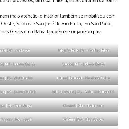
 que os protestos, em sua maioria, transcorreram de forma
arem mais atenção, o interior também se mobilizou com
 Oeste, Santos e São José do Rio Preto, em São Paulo,
Minas Gerais e da Bahia também se organizou para
uru | SP – Anderson
Ribeirão Preto | SP – Cynthia Pilan
á | MT – Lidiane Barros
Cuiabá | MT – Lidiane Barros
ria | ES – Vitor Nicchio
Lisboa | Portugal – Handreza Cobra
dor | BA – Marcos Musse
Belo Horizonte | MG – Gabriela Fernandes
eió | AL – Vitor Braga
Manaus | AM – Thalia Cruz
e Lagoas | MG – Lucas
Goiânia | GO – Eliza Garces