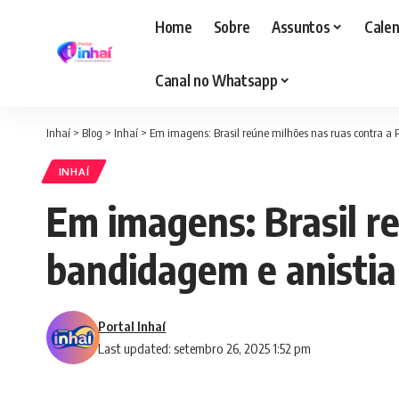
Home
Sobre
Assuntos
Calen
Canal no Whatsapp
Inhaí
>
Blog
>
Inhaí
>
Em imagens: Brasil reúne milhões nas ruas contra a
INHAÍ
Em imagens: Brasil r
bandidagem e anistia
Portal Inhaí
Last updated: setembro 26, 2025 1:52 pm