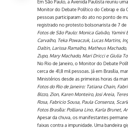
Em São Paulo, a Avenida Paulista reuniu um
Monitor do Debate Político do Cebrap e da 
pessoas participaram do ato no ponto de m
registrado no protesto bolsonarista de 7 d
Fotos de São Paulo: Monica Galvão, Yamini 
Carvalho, Teka Powaczuk, Lucas Martins, Ing
Daltin, Larissa Ramalho, Matheus Machado, G
Zupo, Mary Machado, Mari Dricci e Giulia To
No Rio de Janeiro, o Monitor do Debate P
cerca de 41,8 mil pessoas. Já em Brasília, 
Ministérios desde as primeiras horas da ma
Fotos do Rio de Janeiro: Tatiana Chain, Fabric
Bizzo, Zion, Karen Monteiro, Josi Areia, Ter
Rosa, Fabricio Sousa, Paula Consenza, Scarl
Fotos Brasília:
Polliana Lino
,
Karla Brunet, A
Apesar da chuva, os manifestantes permanec
faixas contra a impunidade. Uma bandeira gi