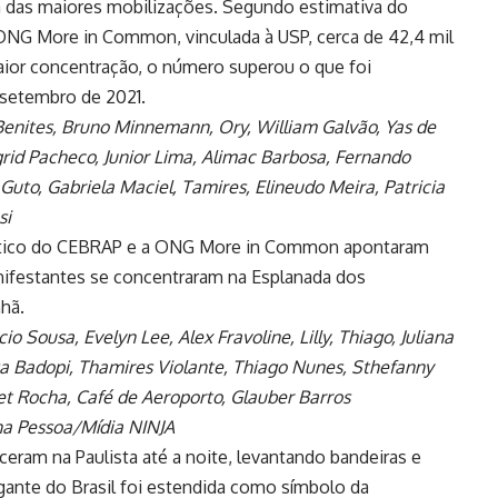
a das maiores mobilizações. Segundo estimativa do
ONG More in Common, vinculada à USP, cerca de 42,4 mil
aior concentração, o número superou o que foi
e setembro de 2021.
Benites, Bruno Minnemann, Ory, William Galvão, Yas de
rid Pacheco, Junior Lima, Alimac Barbosa, Fernando
uto, Gabriela Maciel, Tamires, Elineudo Meira, Patricia
si
olítico do CEBRAP e a ONG More in Common apontaram
manifestantes se concentraram na Esplanada dos
nhã.
io Sousa, Evelyn Lee, Alex Fravoline, Lilly, Thiago, Juliana
esa Badopi, Thamires Violante, Thiago Nunes, Sthefanny
et Rocha, Café de Aeroporto, Glauber Barros
na Pessoa/Mídia NINJA
eram na Paulista até a noite, levantando bandeiras e
gante do Brasil foi estendida como símbolo da