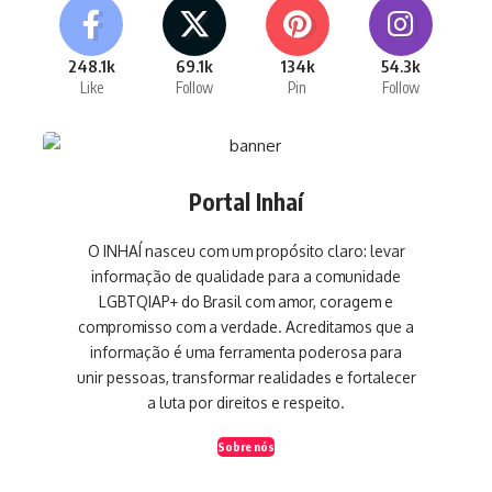
248.1k
69.1k
134k
54.3k
Like
Follow
Pin
Follow
Portal Inhaí
O INHAÍ nasceu com um propósito claro: levar
informação de qualidade para a comunidade
LGBTQIAP+ do Brasil com amor, coragem e
compromisso com a verdade. Acreditamos que a
informação é uma ferramenta poderosa para
unir pessoas, transformar realidades e fortalecer
a luta por direitos e respeito.
Sobre nós