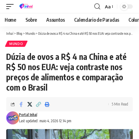
Aa
Font
Resizer
Home
Sobre
Assuntos
Calendario de Paradas
Colun
Inhaí
>
Blog
>
Mundo
>
Dúzia de ovos a R$ 4 na China e até R$ 50 nos EUA: veja contraste nos preços de alimentos e comparação com o Brasil
MUNDO
Dúzia de ovos a R$ 4 na China e até
R$ 50 nos EUA: veja contraste nos
preços de alimentos e comparação
com o Brasil
5 Min Read
Portal Inhaí
Last updated: maio 4, 2026 12:14 pm