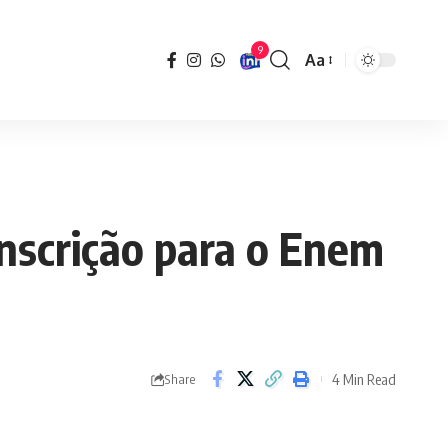
9
Aa
Font
Resizer
inscrição para o Enem
4 Min Read
Share