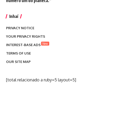
número um do planeta.”
Inhaí
PRIVACY NOTICE
YOUR PRIVACY RIGHTS
New
INTEREST-BASE ADS
TERMS OF USE
OUR SITE MAP
[total relacionado a ruby=5 layout=5]