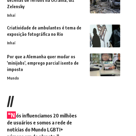
dezenas de feridos na Ucrânia, diz
Zelensky
Inhaí
Criatividade de ambulantes é tema de
exposição fotográfica no Rio
Inhaí
Por que a Alemanha quer mudar os
'minijobs', emprego parcial isento de
imposto
Mundo
//
“N
ós influenciamos 20 milhões
de usuários e somos a rede de
notícias do Mundo LGBTI+