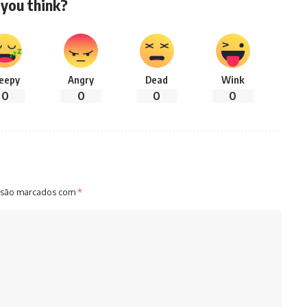
you think?
leepy
Angry
Dead
Wink
0
0
0
0
 são marcados com
*