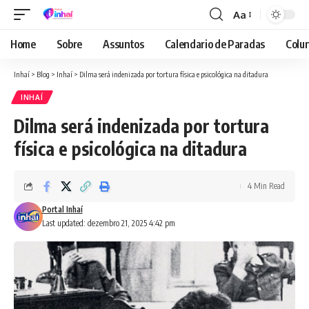
Aa
Font
Resizer
Home
Sobre
Assuntos
Calendario de Paradas
Colun
Inhaí
>
Blog
>
Inhaí
>
Dilma será indenizada por tortura física e psicológica na ditadura
INHAÍ
Dilma será indenizada por tortura
física e psicológica na ditadura
4 Min Read
Portal Inhaí
Last updated: dezembro 21, 2025 4:42 pm