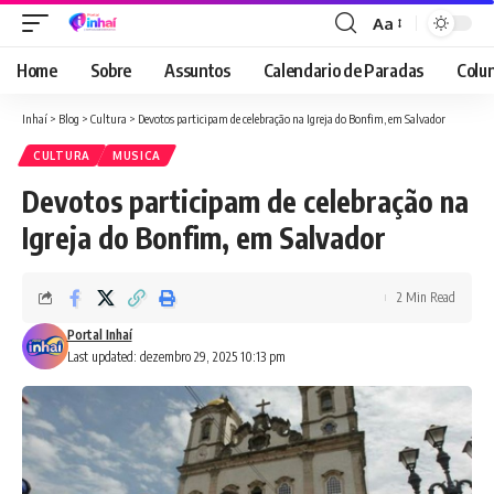
Aa
Font
Resizer
Home
Sobre
Assuntos
Calendario de Paradas
Colun
Inhaí
>
Blog
>
Cultura
>
Devotos participam de celebração na Igreja do Bonfim, em Salvador
CULTURA
MUSICA
Devotos participam de celebração na
Igreja do Bonfim, em Salvador
2 Min Read
Portal Inhaí
Last updated: dezembro 29, 2025 10:13 pm