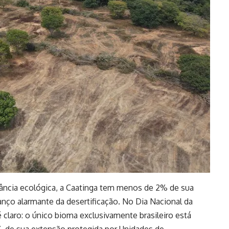
tância ecológica, a Caatinga tem menos de 2% de sua
anço alarmante da desertificação. No Dia Nacional da
é claro: o único bioma exclusivamente brasileiro está
de sua extensão protegida por Unidades de