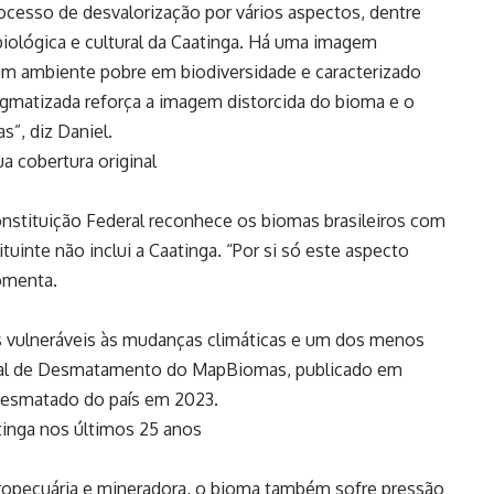
ocesso de desvalorização por vários aspectos, dentre
biológica e cultural da Caatinga. Há uma imagem
um ambiente pobre em biodiversidade e caracterizado
tigmatizada reforça a imagem distorcida do bioma e o
s”, diz Daniel.
a cobertura original
onstituição Federal reconhece os biomas brasileiros com
tuinte não inclui a Caatinga. “Por si só este aspecto
omenta.
s vulneráveis às mudanças climáticas e um dos menos
ual de Desmatamento do MapBiomas, publicado em
 desmatado do país em 2023.
inga nos últimos 25 anos
opecuária e mineradora, o bioma também sofre pressão