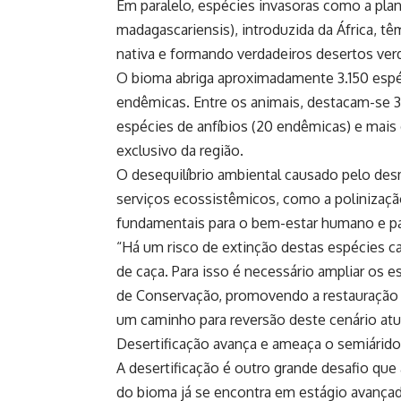
Em paralelo, espécies invasoras como a plan
madagascariensis), introduzida da África, 
nativa e formando verdadeiros desertos ver
O bioma abriga aproximadamente 3.150 espéc
endêmicas. Entre os animais, destacam-se 
espécies de anfíbios (20 endêmicas) e mais
exclusivo da região.
O desequilíbrio ambiental causado pelo des
serviços ecossistêmicos, como a polinização,
fundamentais para o bem-estar humano e par
“Há um risco de extinção destas espécies 
de caça. Para isso é necessário ampliar os 
de Conservação, promovendo a restauração f
um caminho para reversão deste cenário atua
Desertificação avança e ameaça o semiárido
A desertificação é outro grande desafio que
do bioma já se encontra em estágio avança