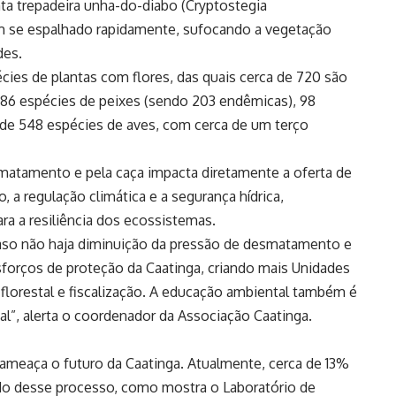
ta trepadeira unha-do-diabo (Cryptostegia
têm se espalhado rapidamente, sufocando a vegetação
des.
ies de plantas com flores, das quais cerca de 720 são
386 espécies de peixes (sendo 203 endêmicas), 98
 de 548 espécies de aves, com cerca de um terço
matamento e pela caça impacta diretamente a oferta de
 a regulação climática e a segurança hídrica,
a a resiliência dos ecossistemas.
caso não haja diminuição da pressão de desmatamento e
esforços de proteção da Caatinga, criando mais Unidades
lorestal e fiscalização. A educação ambiental também é
l”, alerta o coordenador da Associação Caatinga.
 ameaça o futuro da Caatinga. Atualmente, cerca de 13%
do desse processo, como mostra o Laboratório de