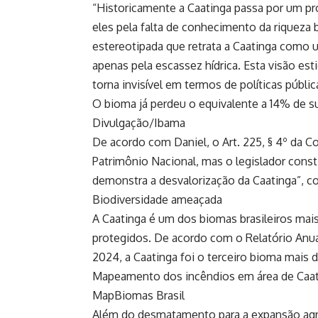
“Historicamente a Caatinga passa por um pr
eles pela falta de conhecimento da riqueza 
estereotipada que retrata a Caatinga como 
apenas pela escassez hídrica. Esta visão es
torna invisível em termos de políticas pública
O bioma já perdeu o equivalente a 14% de su
Divulgação/Ibama
De acordo com Daniel, o Art. 225, § 4º da C
Patrimônio Nacional, mas o legislador consti
demonstra a desvalorização da Caatinga”, c
Biodiversidade ameaçada
A Caatinga é um dos biomas brasileiros mai
protegidos. De acordo com o Relatório An
2024, a Caatinga foi o terceiro bioma mais
Mapeamento dos incêndios em área de Caat
MapBiomas Brasil
Além do desmatamento para a expansão agr