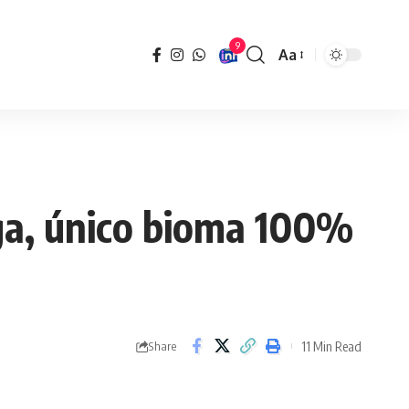
9
Aa
Font
Resizer
a, único bioma 100%
11 Min Read
Share