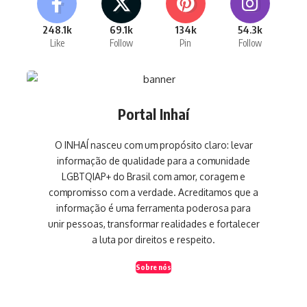
248.1k
69.1k
134k
54.3k
Like
Follow
Pin
Follow
Portal Inhaí
O INHAÍ nasceu com um propósito claro: levar
informação de qualidade para a comunidade
LGBTQIAP+ do Brasil com amor, coragem e
compromisso com a verdade. Acreditamos que a
informação é uma ferramenta poderosa para
unir pessoas, transformar realidades e fortalecer
a luta por direitos e respeito.
Sobre nós