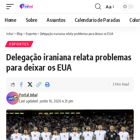
Aa
Font
Resizer
Home
Sobre
Assuntos
Calendario de Paradas
Colun
Inhaí
>
Blog
>
Esportes
>
Delegação iraniana relata problemas para deixar os EUA
ESPORTES
Delegação iraniana relata problemas
para deixar os EUA
3 Min Read
Portal Inhaí
Last updated: junho 16, 2026 4:31 pm