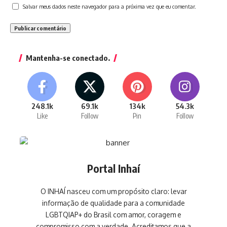
Salvar meus dados neste navegador para a próxima vez que eu comentar.
Mantenha-se conectado.
248.1k
69.1k
134k
54.3k
Like
Follow
Pin
Follow
Portal Inhaí
O INHAÍ nasceu com um propósito claro: levar
informação de qualidade para a comunidade
LGBTQIAP+ do Brasil com amor, coragem e
compromisso com a verdade. Acreditamos que a