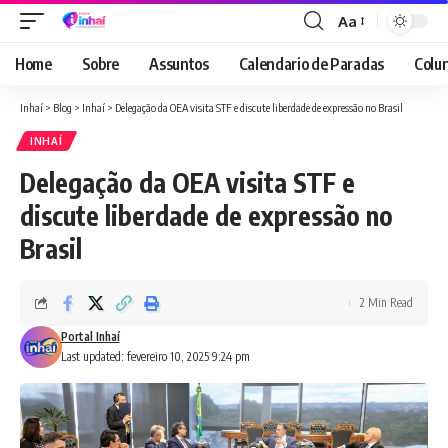
Aa
Font
Resizer
Home
Sobre
Assuntos
Calendario de Paradas
Colun
Inhaí
>
Blog
>
Inhaí
>
Delegação da OEA visita STF e discute liberdade de expressão no Brasil
INHAÍ
Delegação da OEA visita STF e
discute liberdade de expressão no
Brasil
2 Min Read
Portal Inhaí
Last updated: fevereiro 10, 2025 9:24 pm