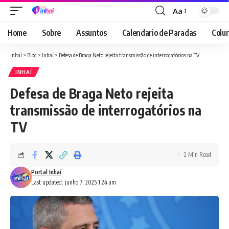
Aa
Font
Resizer
Home
Sobre
Assuntos
Calendario de Paradas
Colun
Inhaí
>
Blog
>
Inhaí
>
Defesa de Braga Neto rejeita transmissão de interrogatórios na TV
INHAÍ
Defesa de Braga Neto rejeita
transmissão de interrogatórios na
TV
2 Min Read
Portal Inhaí
Last updated: junho 7, 2025 1:24 am