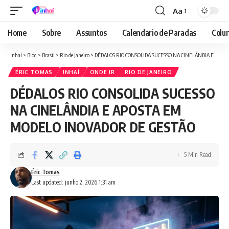
Aa
Font
Resizer
Home
Sobre
Assuntos
Calendario de Paradas
Colun
Inhaí
>
Blog
>
Brasil
>
Rio de Janeiro
>
DÉDALOS RIO CONSOLIDA SUCESSO NA CINELÂNDIA E APOSTA EM MODELO INOVADOR DE GESTÃO
ÉRIC TOMAS
INHAÍ
ONDE IR
RIO DE JANEIRO
DÉDALOS RIO CONSOLIDA SUCESSO
NA CINELÂNDIA E APOSTA EM
MODELO INOVADOR DE GESTÃO
5 Min Read
Éric Tomas
Last updated: junho 2, 2026 1:31 am