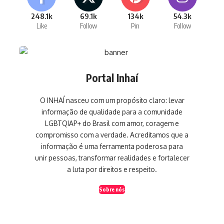
248.1k
69.1k
134k
54.3k
Like
Follow
Pin
Follow
Portal Inhaí
O INHAÍ nasceu com um propósito claro: levar
informação de qualidade para a comunidade
LGBTQIAP+ do Brasil com amor, coragem e
compromisso com a verdade. Acreditamos que a
informação é uma ferramenta poderosa para
unir pessoas, transformar realidades e fortalecer
a luta por direitos e respeito.
Sobre nós