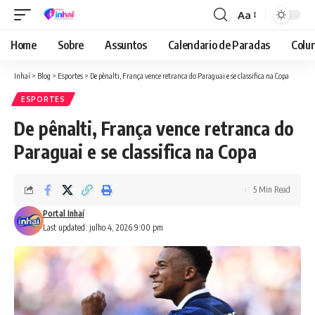
Aa
Font
Resizer
Home
Sobre
Assuntos
Calendario de Paradas
Colun
Inhaí
>
Blog
>
Esportes
>
De pênalti, França vence retranca do Paraguai e se classifica na Copa
ESPORTES
De pênalti, França vence retranca do
Paraguai e se classifica na Copa
5 Min Read
Portal Inhaí
Last updated: julho 4, 2026 9:00 pm