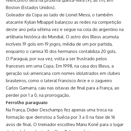
reencontro será na próxima quinta-feira (9), às 17h, em
Boston (Estados Unidos).
Goleador da Copa ao lado de Lionel Messi, o também
atacante Kylian Mbappé balançou as redes na competição
deste ano pela sétima vez e segue na cola do argentino na
artilharia histórica do Mundial. O astro dos Bleus acumula
incríveis 19 gols em 19 jogos, média de um por partida,
enquanto o camisa 10 dos hermanos contabiliza 20 gols.
O Paraguai, por sua vez, volta a ser frustrado pelos
franceses em uma Copa. Em 1998, na casa dos Bleus, a
geração sul-americana com nomes idolatrados em clubes
brasileiros, como o lateral Francisco Arce e o zagueiro
Carlos Gamarra, caiu nas oitavas de final para a França, ao
perder por 1 a 0, na prorrogação.
Ferrolho paraguaio
Na França, Didier Deschamps fez apenas uma troca na
formação que derrotou a Suécia por 3 a 0 na fase de 16
avos de final. O treinador escolheu Manu Koné para o lugar