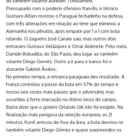
do também volante Aurélien Tchouaméni.
Preocupado com o poderio ofensivo francês, o técnico
Gustavo Alfaro montou o Paraguai fechadinho na defesa,
com três alterações em relação ao time que eliminou a
Alemanha nos pênaltis, após empate por 1 a 1 com bola
rolando. O zagueiro José Canale saiu, mas outros dois
entraram: Gustavo Velázquez e Omar Alderete. Pelo meio,
Damián Bobadilla, do São Paulo, deu lugar ao também
volante Diego Goméz. Outro a ir para o banco foi o
atacante Gabriel Ávalos.
No primeiro tempo, a retranca paraguaia deu resultado. A
França controlou a posse da bola em 57% do tempo e
trocou seis vezes mais passes que o adversário, mas
sucumbiu à forte marcação no último terço do campo.
Basta dizer que o goleiro Orlando Gill não foi exigido. Na
finalização mais perigosa da seleção europeia, os 21
minutos, Koné arriscou de fora da área, a bola desviou no
também volante Diego Gómez e quase surpreendeu os