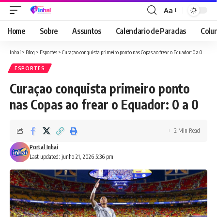
Aa
Font
Resizer
Home
Sobre
Assuntos
Calendario de Paradas
Colun
Inhaí
>
Blog
>
Esportes
>
Curaçao conquista primeiro ponto nas Copas ao frear o Equador: 0 a 0
ESPORTES
Curaçao conquista primeiro ponto
nas Copas ao frear o Equador: 0 a 0
2 Min Read
Portal Inhaí
Last updated: junho 21, 2026 5:36 pm