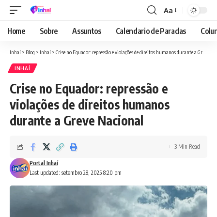
Aa
Font
Resizer
Home
Sobre
Assuntos
Calendario de Paradas
Colun
Inhaí
>
Blog
>
Inhaí
>
Crise no Equador: repressão e violações de direitos humanos durante a Greve Nacional
INHAÍ
Crise no Equador: repressão e
violações de direitos humanos
durante a Greve Nacional
3 Min Read
Portal Inhaí
Last updated: setembro 28, 2025 8:20 pm