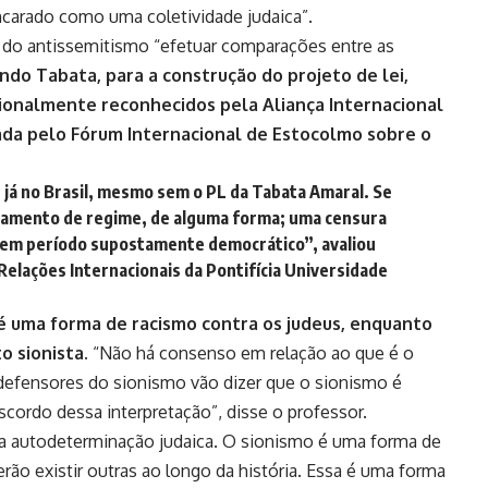
ncarado como uma coletividade judaica”.
 do antissemitismo “efetuar comparações entre as
do Tabata, para a construção do projeto de lei,
ionalmente reconhecidos pela Aliança Internacional
ada pelo Fórum Internacional de Estocolmo sobre o
 já no Brasil, mesmo sem o PL da Tabata Amaral. Se
chamento de regime, de alguma forma; uma censura
e em período supostamente democrático”, avaliou
elações Internacionais da Pontifícia Universidade
é uma forma de racismo contra os judeus, enquanto
o sionista.
“Não há consenso em relação
ao que é o
defensores do sionismo vão dizer que o sionismo é
cordo dessa interpretação”, disse o professor.
a autodeterminação judaica. O sionismo é uma forma de
rão existir outras ao longo da história. Essa é uma forma