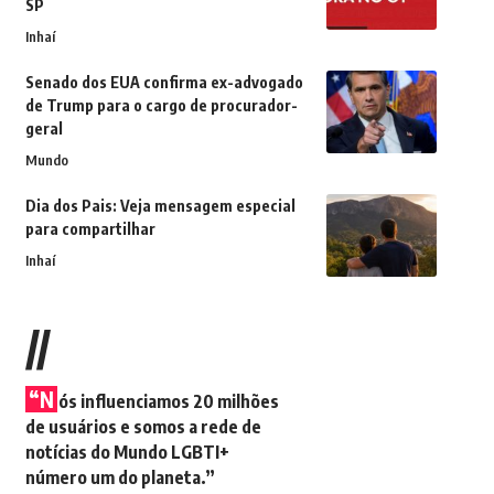
SP
Inhaí
Senado dos EUA confirma ex-advogado
de Trump para o cargo de procurador-
geral
Mundo
Dia dos Pais: Veja mensagem especial
para compartilhar
Inhaí
//
“N
ós influenciamos 20 milhões
de usuários e somos a rede de
notícias do Mundo LGBTI+
número um do planeta.”