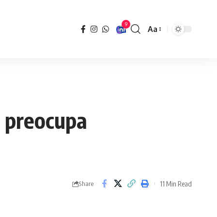
9
Aa
Font
Resizer
l preocupa
11 Min Read
Share