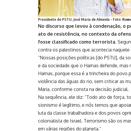
Presidente do PSTU, José Maria de Almeida – Foto:
Rome
No discurso que levou à condenação, o po
ato de resistência, no contexto da ofens
fosse classificado como terrorista.
Segund
contra os palestinos que acontecia naquel
“Nossas posições políticas [do PSTU], da s
e da sociedade que o Hamas defende, mas n
Hamas, porque essa é a trincheira do povo p
violência das águas do rio, sem criticar as 
Maria, conforme consta na decisão judicial.
Na sequência, ele diz: “Todo ato de força, t
sionismo é legítimo, e nós temos que apoia
luta da classe trabalhadora e dos povos opr
colonialista de Israel. Terrorismo são os 
em várias regiões do planeta.”