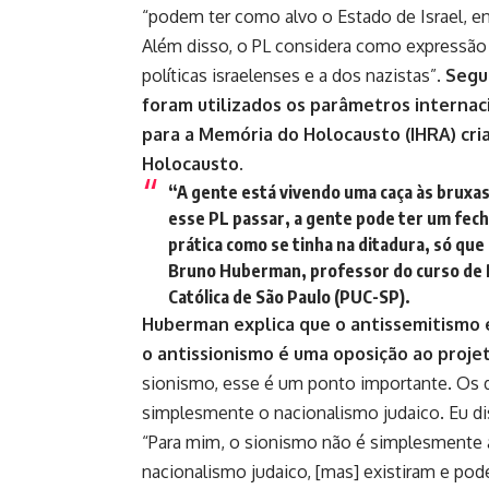
“podem ter como alvo o Estado de Israel, e
Além disso, o PL considera como expressão
políticas israelenses e a dos nazistas”.
Segun
foram utilizados os parâmetros internac
para a Memória do Holocausto (IHRA) cri
Holocausto.
“A gente está vivendo uma caça às bruxas
esse PL passar, a gente pode ter um fe
prática como se tinha na ditadura, só qu
Bruno Huberman, professor do curso de R
Católica de São Paulo (PUC-SP).
Huberman explica que o antissemitismo 
o antissionismo é uma oposição ao projet
sionismo
, esse é um ponto importante. Os 
simplesmente o nacionalismo judaico. Eu dis
“Para mim, o sionismo não é simplesmente 
nacionalismo judaico, [mas] existiram e pode