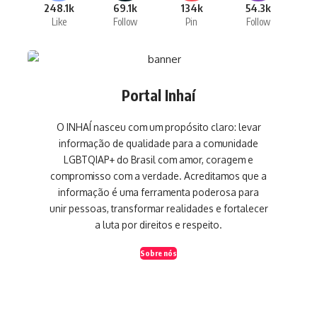
248.1k
69.1k
134k
54.3k
Like
Follow
Pin
Follow
Portal Inhaí
O INHAÍ nasceu com um propósito claro: levar
informação de qualidade para a comunidade
LGBTQIAP+ do Brasil com amor, coragem e
compromisso com a verdade. Acreditamos que a
informação é uma ferramenta poderosa para
unir pessoas, transformar realidades e fortalecer
a luta por direitos e respeito.
Sobre nós