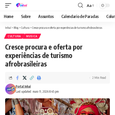
Aa
Font
Resizer
Home
Sobre
Assuntos
Calendario de Paradas
Colun
Inhaí
>
Blog
>
Cultura
>
Cresce procura e oferta por experiências de turismo afrobrasileiras
CULTURA
MUSICA
Cresce procura e oferta por
experiências de turismo
afrobrasileiras
2 Min Read
Portal Inhaí
Last updated: maio 11, 2026 8:45 pm