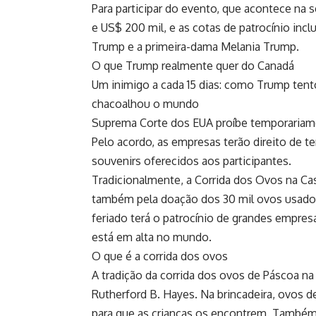
Para participar do evento, que acontece na 
e US$ 200 mil, e as cotas de patrocínio inc
Trump e a primeira-dama Melania Trump.
O que Trump realmente quer do Canadá
Um inimigo a cada 15 dias: como Trump tent
chacoalhou o mundo
Suprema Corte dos EUA proíbe temporariam
Pelo acordo, as empresas terão direito de t
souvenirs oferecidos aos participantes.
Tradicionalmente, a Corrida dos Ovos na Ca
também pela doação dos 30 mil ovos usados 
feriado terá o patrocínio de grandes empr
está em alta no mundo.
O que é a corrida dos ovos
A tradição da corrida dos ovos de Páscoa na
Rutherford B. Hayes. Na brincadeira, ovos d
para que as crianças os encontrem. Também