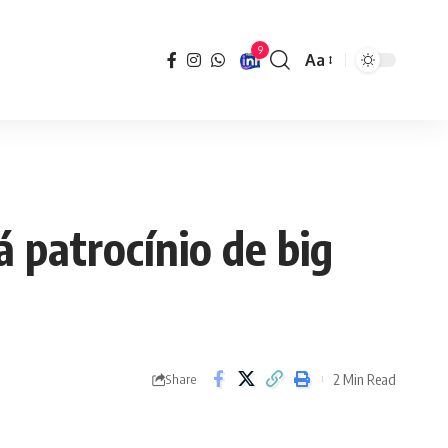
9
Aa
Font
Resizer
 patrocínio de big
2 Min Read
Share