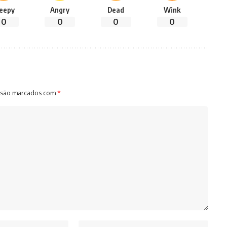
leepy
Angry
Dead
Wink
0
0
0
0
 são marcados com
*