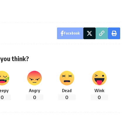
Facebook
you think?
leepy
Angry
Dead
Wink
0
0
0
0