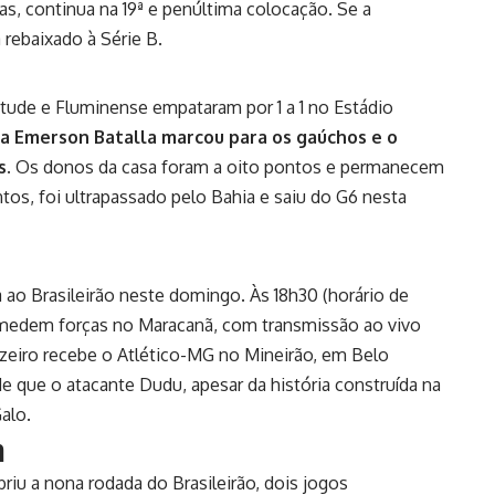
as, continua na 19ª e penúltima colocação. Se a
 rebaixado à Série B.
tude e Fluminense empataram por 1 a 1 no Estádio
a Emerson Batalla marcou para os gaúchos e o
s.
Os donos da casa foram a oito pontos e permanecem
ntos, foi ultrapassado pelo Bahia e saiu do G6 nesta
 ao Brasileirão neste domingo. Às 18h30 (horário de
o medem forças no Maracanã, com transmissão ao vivo
uzeiro recebe o Atlético-MG no Mineirão, em Belo
de que o atacante Dudu, apesar da história construída na
alo.
m
briu a nona rodada do Brasileirão, dois jogos