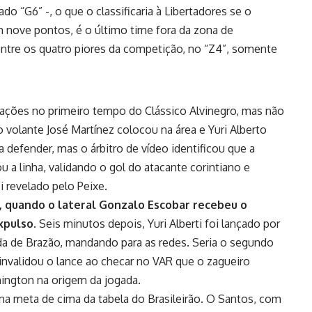
o “G6” -, o que o classificaria à Libertadores se o
 nove pontos, é o último time fora da zona de
entre os quatro piores da competição, no “Z4”, somente
ações no primeiro tempo do Clássico Alvinegro, mas não
o volante José Martínez colocou na área e Yuri Alberto
 defender, mas o árbitro de vídeo identificou que a
u a linha, validando o gol do atacante corintiano e
i revelado pelo Peixe.
34, quando o lateral Gonzalo Escobar recebeu o
xpulso.
Seis minutos depois, Yuri Alberti foi lançado por
saída de Brazão, mandando para as redes. Seria o segundo
 invalidou o lance ao checar no VAR que o zagueiro
hington na origem da jogada.
na meta de cima da tabela do Brasileirão. O Santos, com