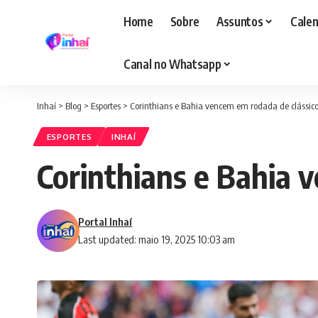
Home
Sobre
Assuntos
Calen
Canal no Whatsapp
Inhaí
>
Blog
>
Esportes
>
Corinthians e Bahia vencem em rodada de clássicos
ESPORTES
INHAÍ
Corinthians e Bahia v
Portal Inhaí
Last updated: maio 19, 2025 10:03 am