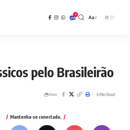
9
Aa
Font
Resizer
icos pelo Brasileirão
6 Min Read
Share
Mantenha-se conectado.