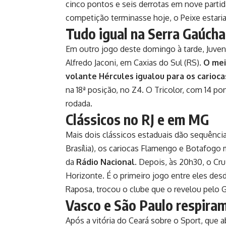
cinco pontos e seis derrotas em nove partid
competição terminasse hoje, o Peixe estaria
Tudo igual na Serra Gaúcha
Em outro jogo deste domingo à tarde, Juven
Alfredo Jaconi, em Caxias do Sul (RS).
O mei
volante Hércules igualou para os carioca
na 18ª posição, no Z4. O Tricolor, com 14 po
rodada.
Clássicos no RJ e em MG
Mais dois clássicos estaduais dão sequência
Brasília), os cariocas Flamengo e Botafog
da
Rádio Nacional
. Depois, às 20h30, o Cr
Horizonte. É o primeiro jogo entre eles des
Raposa, trocou o clube que o revelou pelo G
Vasco e São Paulo respira
Após a vitória do Ceará sobre o Sport, que a