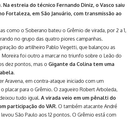
.
Na estreia do técnico Fernando Diniz, o Vasco saiu
no Fortaleza, em São Januário, com transmissão ao
as como o Soberano bateu o Grêmio de virada, por 2 a 1,
ntrando no grupo das quatro piores campanhas.
piração do artilheiro Pablo Vegetti, que balançou as
oreira foi outro a marcar no triunfo sobre o Leão do
os dez pontos, mas o
Gigante da Colina tem uma
tabela.
er Aravena, em contra-ataque iniciado com um
o placar para o Grêmio. O zagueiro Robert Arboleda,
 deixou tudo igual.
A virada veio em um pênalti do
om participação do VAR.
O também atacante André
que levou São Paulo aos 12 pontos. O Grêmio está com