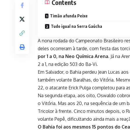
Contents
Timão afunda Peixe
Tudo igual na Serra Gaúcha
A nona rodada do Campeonato Brasileiro res
deles ocorreram à tarde, com festa das torc
por 1 a 0, na Neo Química Arena.
Já na Are
2 a 1, na edição 503 do Ba-Vi.
Em Salvador, o Bahia perdeu Jean Lucas aos
também volante Baralhas, do Vitória. Mesmo
22, o atacante Erick Pulga completou para a
Na segunda etapa, aos oito, Oswaldo cobrou
o Vitória. Mas aos 20, na sequência de um b
Tricolor à frente. Cinco minutos depois, 
volante Pepê, dificultando ainda mais a reaç
O Bahia foi aos mesmos 15 pontos do Cea