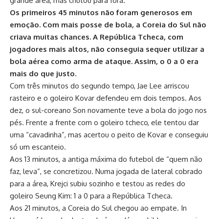
grande área, mas chutou para fora.
Os primeiros 45 minutos não foram generosos em
emoção. Com mais posse de bola, a Coreia do Sul não
criava muitas chances. A República Tcheca, com
jogadores mais altos, não conseguia sequer utilizar a
bola aérea como arma de ataque. Assim, o 0 a 0 era
mais do que justo.
Com três minutos do segundo tempo, Jae Lee arriscou
rasteiro e o goleiro Kovar defendeu em dois tempos. Aos
dez, o sul-coreano Son novamente teve a bola do jogo nos
pés. Frente a frente com o goleiro tcheco, ele tentou dar
uma “cavadinha”, mas acertou o peito de Kovar e conseguiu
só um escanteio.
Aos 13 minutos, a antiga máxima do futebol de “quem não
faz, leva”, se concretizou. Numa jogada de lateral cobrado
para a área, Krejci subiu sozinho e testou as redes do
goleiro Seung Kim: 1 a 0 para a República Tcheca.
Aos 21 minutos, a Coreia do Sul chegou ao empate. In