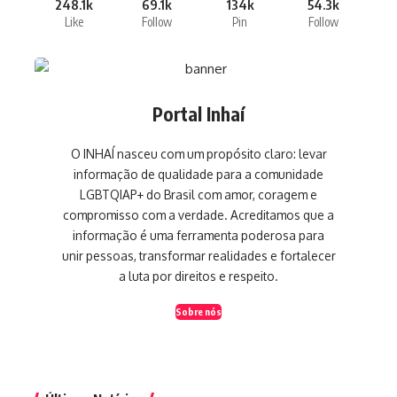
248.1k
69.1k
134k
54.3k
Like
Follow
Pin
Follow
Portal Inhaí
O INHAÍ nasceu com um propósito claro: levar
informação de qualidade para a comunidade
LGBTQIAP+ do Brasil com amor, coragem e
compromisso com a verdade. Acreditamos que a
informação é uma ferramenta poderosa para
unir pessoas, transformar realidades e fortalecer
a luta por direitos e respeito.
Sobre nós