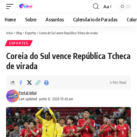
Aa
Font
Resizer
Home
Sobre
Assuntos
Calendario de Paradas
Colun
Inhaí
>
Blog
>
Esportes
>
Coreia do Sul vence República Tcheca de virada
ESPORTES
Coreia do Sul vence República Tcheca
de virada
4 Min Read
Portal Inhaí
Last updated: junho 12, 2026 10:45 am