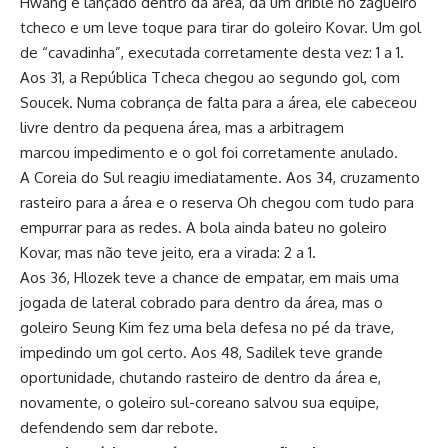
Hwang é lançado dentro da área, dá um drible no zagueiro
tcheco e um leve toque para tirar do goleiro Kovar. Um gol
de “cavadinha”, executada corretamente desta vez: 1 a 1.
Aos 31, a República Tcheca chegou ao segundo gol, com
Soucek. Numa cobrança de falta para a área, ele cabeceou
livre dentro da pequena área, mas a arbitragem
marcou impedimento e o gol foi corretamente anulado.
A Coreia do Sul reagiu imediatamente. Aos 34, cruzamento
rasteiro para a área e o reserva Oh chegou com tudo para
empurrar para as redes. A bola ainda bateu no goleiro
Kovar, mas não teve jeito, era a virada: 2 a 1.
Aos 36, Hlozek teve a chance de empatar, em mais uma
jogada de lateral cobrado para dentro da área, mas o
goleiro Seung Kim fez uma bela defesa no pé da trave,
impedindo um gol certo. Aos 48, Sadilek teve grande
oportunidade, chutando rasteiro de dentro da área e,
novamente, o goleiro sul-coreano salvou sua equipe,
defendendo sem dar rebote.