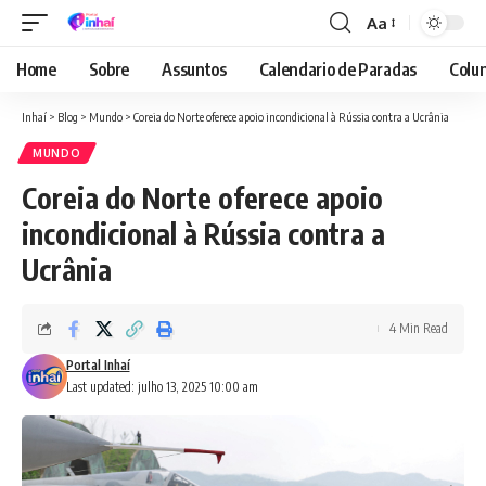
Aa
Font
Resizer
Home
Sobre
Assuntos
Calendario de Paradas
Colun
Inhaí
>
Blog
>
Mundo
>
Coreia do Norte oferece apoio incondicional à Rússia contra a Ucrânia
MUNDO
Coreia do Norte oferece apoio
incondicional à Rússia contra a
Ucrânia
4 Min Read
Portal Inhaí
Last updated: julho 13, 2025 10:00 am