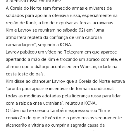
à ofensiva russa contra Kiev.
A Coreia do Norte tem fornecido armas e milhares de
soldados para apoiar a ofensiva russa, especialmente na
região de Kursk, a fim de expulsar as forças ucranianas.
Kim e Lavrov se reuniram no sábado (12) em “uma
atmosfera repleta da confiança de uma calorosa
camaradagem”, segundo a KCNA.
Lavrov publicou um vídeo no Telegram em que aparece
apertando a mão de Kim e trocando um abraço com ele, e
afirmou que o diálogo aconteceu em Wonsan, cidade na
costa leste do país.
Kim disse ao chanceler Lavrov que a Coreia do Norte estava
“pronta para apoiar e incentivar de forma incondicional
todas as medidas adotadas pela liderança russa para lidar
com a raiz da crise ucraniana”, relatou a KCNA.
O líder norte-coreano também expressou sua “firme
convicção de que o Exército e o povo russos seguramente
alcançarão a vitória ao cumprir a sagrada causa da