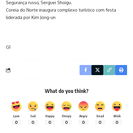
Segurança russo, Serguei Shoigu.
Coreia do Norte inaugura complexo turístico com festa
liderada por Kim Jong-un
G1
What do you think?
Love
Sad
Happy
Sleepy
Angry
Dead
Wink
0
0
0
0
0
0
0