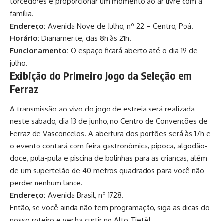
torcedores e proporcionar um momento ao ar livre com a
família.
Endereço:
Avenida Nove de Julho, nº 22 – Centro, Poá.
Horário:
Diariamente, das 8h às 21h.
Funcionamento:
O espaço ficará aberto até o dia 19 de
julho.
Exibição do Primeiro Jogo da Seleção em
Ferraz
A transmissão ao vivo do jogo de estreia será realizada
neste sábado, dia 13 de junho, no Centro de Convenções de
Ferraz de Vasconcelos. A abertura dos portões será às 17h e
o evento contará com feira gastronômica, pipoca, algodão-
doce, pula-pula e piscina de bolinhas para as crianças, além
de um supertelão de 40 metros quadrados para você não
perder nenhum lance.
Endereço:
Avenida Brasil, nº 1728.
Então, se você ainda não tem programação, siga as dicas do
nosso roteiro e venha curtir no Alto Tietê!