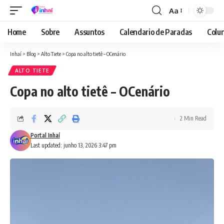
Aa
Font
Resizer
Home
Sobre
Assuntos
Calendario de Paradas
Colun
Inhaí
>
Blog
>
Alto Tiete
>
Copa no alto tietê – OCenário
ALTO TIETE
Copa no alto tietê – OCenário
2 Min Read
Portal Inhaí
Last updated: junho 13, 2026 3:47 pm