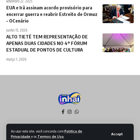
setembro 22, 2025
EUA e Irã assinam acordo provisório para
encerrar guerra e reabrir Estreito de Ormuz
– OCenário
junho 15, 2026
ALTO TIETÊ TEM REPRESENTAÇÃO DE
APENAS DUAS CIDADES NO 4º FÓRUM
ESTADUAL DE PONTOS DE CULTURA
março 1, 2026
Política de Privacidade
Termos de Serviço
Ao usar este site, você concorda com
Politica de
Accept
Privacidade
e os
Termos de Uso
.
Todos os Direitos reservados - 2026 - Produzido por Sept Mídia