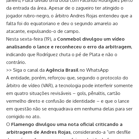
Janeiro, Plata dividiu uma bola com Facundo Rodríguez perto
da entrada da área. Apesar de o zagueiro ter atingido o
jogador rubro-negro, o árbitro Andres Rojas entendeu que a
falta foi do equatoriano e deu o segundo amarelo ao
atacante, expulsando-o de campo.
Nesta sexta-feira (19), a
Conmebol divulgou um vídeo
analisando o lance e reconheceu o erro da arbitragem
,
indicando que Rodríguez chuta o pé de Plata e não o
contrário.
>> Siga o canal da
Agência Brasil
no WhatsApp
A entidade, porém, reforçou que, segundo o protocolo do
árbitro de vídeo (VAR), a tecnologia pode interferir somente
em quatro situações revisáveis – gols, pênaltis, cartão
vermelho direto e confusão de identidade – e que o lance
em questão não se enquadrava em nenhuma delas para ser
corrigido no ato.
O
Flamengo divulgou uma nota oficial criticando a
arbitragem de Andres Rojas
, considerando-a “um desfile