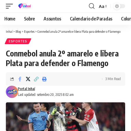
Aa
Font
Resizer
Home
Sobre
Assuntos
Calendario de Paradas
Colun
Inhaí
>
Blog
>
Esportes
>
Conmebol anula 2º amarelo e libera Plata para defender o Flamengo
ESPORTES
Conmebol anula 2º amarelo e libera
Plata para defender o Flamengo
3 Min Read
Portal Inhaí
Last updated: setembro 20, 2025 8:02 am