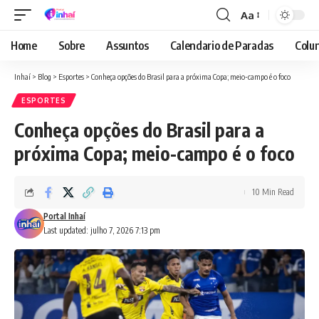
Aa
Font
Resizer
Home
Sobre
Assuntos
Calendario de Paradas
Colun
Inhaí
>
Blog
>
Esportes
>
Conheça opções do Brasil para a próxima Copa; meio-campo é o foco
ESPORTES
Conheça opções do Brasil para a
próxima Copa; meio-campo é o foco
10 Min Read
Portal Inhaí
Last updated: julho 7, 2026 7:13 pm