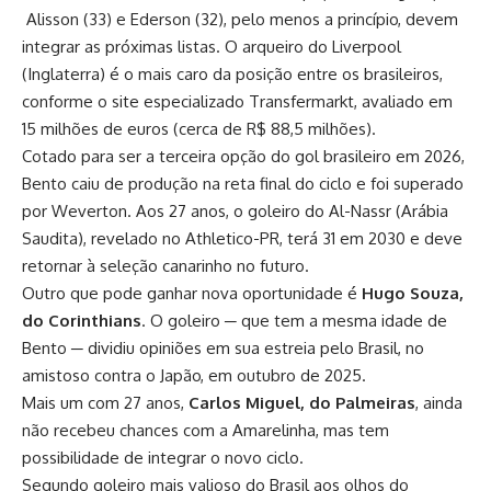
Alisson (33) e Ederson (32), pelo menos a princípio, devem
integrar as próximas listas. O arqueiro do Liverpool
(Inglaterra) é o mais caro da posição entre os brasileiros,
conforme o site especializado Transfermarkt, avaliado em
15 milhões de euros (cerca de R$ 88,5 milhões).
Cotado para ser a terceira opção do gol brasileiro em 2026,
Bento caiu de produção na reta final do ciclo e foi superado
por Weverton. Aos 27 anos, o goleiro do Al-Nassr (Arábia
Saudita), revelado no Athletico-PR, terá 31 em 2030 e deve
retornar à seleção canarinho no futuro.
Outro que pode ganhar nova oportunidade é
Hugo Souza,
do Corinthians
. O goleiro ─ que tem a mesma idade de
Bento ─ dividiu opiniões em sua estreia pelo Brasil, no
amistoso contra o Japão, em outubro de 2025.
Mais um com 27 anos,
Carlos Miguel, do Palmeiras
, ainda
não recebeu chances com a Amarelinha, mas tem
possibilidade de integrar o novo ciclo.
Segundo goleiro mais valioso do Brasil aos olhos do