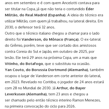
anos em setembro e é com quem Ancelotti contava para
ser titular na Copa, já que não teria o contundido
Éder
Militão, do Real Madrid (Espanha)
. A ideia do técnico era
utilizar Militão, com quem já trabalhou, na lateral direita. Em
2030, o defensor terá 32 anos.
Outro que o técnico italiano chegou a chamar para o lado
direito foi
Vanderson, do Mônaco (França)
. O ex-lateral
do Grêmio, porém, teve que ser cortado dos amistosos
contra Coreia do Sul e Japão, em outubro de 2025, por
lesão. Ele terá 29 anos na próxima Copa, um a mais que
Vitinho, do Botafogo
, que o substituiu na ocasião.
Yan Couto, do Borussia Dortmund (Alemanha)
, também
ocupou o lugar de Vanderson em corte anterior do lateral,
em 2023. Revelado no Coritiba, o jogador de 24 anos estará
com 28 no Mundial de 2030. Já
Arthur, do Bayer
Leverkusen (Alemanha)
, tem 23 anos e chegou a
ser chamado pelo então técnico interino Ramon Menezes,
na primeira convocação do ciclo para 2026.