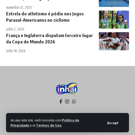
novembro 12, 2025
Estrela do atletismo é pódio nos Jogos
Parasul-Americanos no ciclismo
julho 2, 2026
França e Inglaterra disputam terceiro lugar
da Copa do Mundo 2026
julho 18, 2026
Política de Privacidade
Termos de Serviço
Ao usar este site, você concorda com
Politica de
Accept
Privacidade
e os
Termos de Uso
.
Todos os Direitos reservados - 2026 - Produzido por Sept Mídia