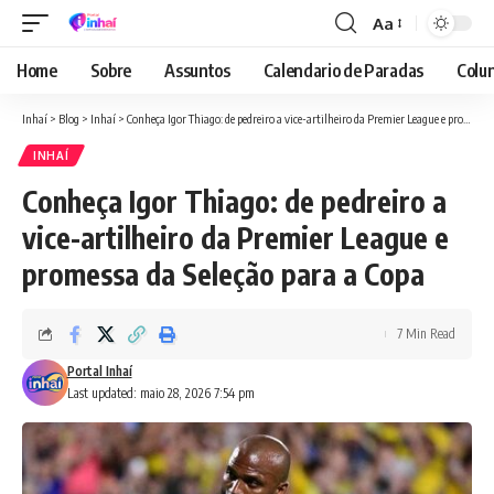
Aa
Font
Resizer
Home
Sobre
Assuntos
Calendario de Paradas
Colun
Inhaí
>
Blog
>
Inhaí
>
Conheça Igor Thiago: de pedreiro a vice-artilheiro da Premier League e promessa da Seleção para a Copa
INHAÍ
Conheça Igor Thiago: de pedreiro a
vice-artilheiro da Premier League e
promessa da Seleção para a Copa
7 Min Read
Portal Inhaí
Last updated: maio 28, 2026 7:54 pm