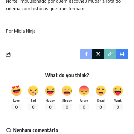
Norte, impulsionado por quem escolheu mudar a rota do
cinema com histórias que transformam.
Por Midia Ninja
What do you think?
Love
Sad
Happy
Sleepy
Angry
Dead
Wink
0
0
0
0
0
0
0
Nenhum comentário