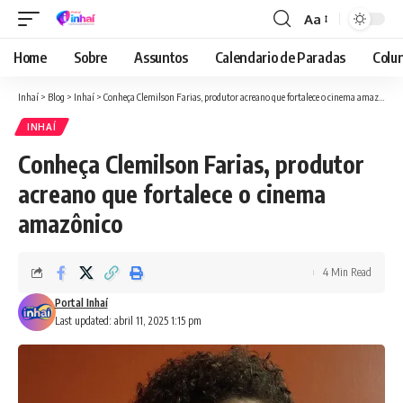
Aa
Font
Resizer
Home
Sobre
Assuntos
Calendario de Paradas
Colun
Inhaí
>
Blog
>
Inhaí
>
Conheça Clemilson Farias, produtor acreano que fortalece o cinema amazônico
INHAÍ
Conheça Clemilson Farias, produtor
acreano que fortalece o cinema
amazônico
4 Min Read
Portal Inhaí
Last updated: abril 11, 2025 1:15 pm