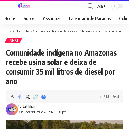
Aa
Font
Resizer
Home
Sobre
Assuntos
Calendario de Paradas
Colun
Inhaí
>
Blog
>
Inhaí
>
Comunidade indígena no Amazonas recebe usina solar e deixa de consumir 35 mil litros de diesel por ano
INHAÍ
Comunidade indígena no Amazonas
recebe usina solar e deixa de
consumir 35 mil litros de diesel por
ano
2 Min Read
Portal Inhaí
Last updated: maio 22, 2026 8:39 pm