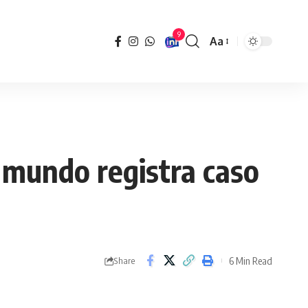
9
Aa
Font
Resizer
o mundo registra caso
6 Min Read
Share