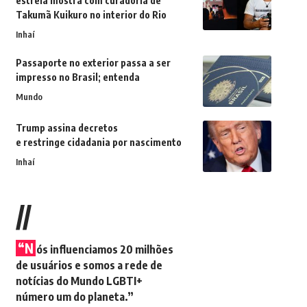
estreia mostra com curadoria de
Takumã Kuikuro no interior do Rio
Inhaí
Passaporte no exterior passa a ser
impresso no Brasil; entenda
Mundo
Trump assina decretos
e restringe cidadania por nascimento
Inhaí
//
“N
ós influenciamos 20 milhões
de usuários e somos a rede de
notícias do Mundo LGBTI+
número um do planeta.”