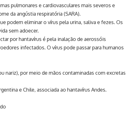
emas pulmonares e cardiovasculares mais severos e
rome da angústia respiratória (SARA).
ue podem eliminar o vírus pela urina, saliva e fezes. Os
vida sem adoecer.
r por hantavírus é pela inalação de aerossóis
e roedores infectados. O vírus pode passar para humanos
ou nariz), por meio de mãos contaminadas com excretas
gentina e Chile, associada ao hantavírus Andes.
ndo