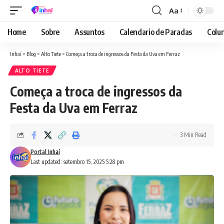
Aa
Font
Resizer
Home
Sobre
Assuntos
Calendario de Paradas
Colun
Inhaí
>
Blog
>
Alto Tiete
>
Começa a troca de ingressos da Festa da Uva em Ferraz
ALTO TIETE
Começa a troca de ingressos da
Festa da Uva em Ferraz
3 Min Read
Portal Inhaí
Last updated: setembro 15, 2025 5:28 pm