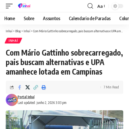
Aa
Font
Resizer
Home
Sobre
Assuntos
Calendario de Paradas
Colun
Inhaí
>
Blog
>
Inhaí
>
Com Mário Gattinho sobrecarregado, pais buscam alternativas e UPA amanhece lotada em Campinas
INHAÍ
Com Mário Gattinho sobrecarregado,
pais buscam alternativas e UPA
amanhece lotada em Campinas
7 Min Read
Portal Inhaí
Last updated: junho 2, 2026 3:03 pm