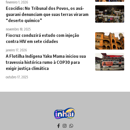
fevereiro 1, 2026
Ecocídio: No Tribunal dos Povos, os avá-
guarani denunciam que suas terras viraram
“deserto químico”
novembro 18, 2025
Fiocruz conduzirá estudo com injeção
contra HIV em sete cidades
janeiro 17, 2026
A Flotilha Indígena Yaku Mama iniciou sua
travessia histórica rumo à COP30 para
exigir justiça climática
outubro 17, 2025