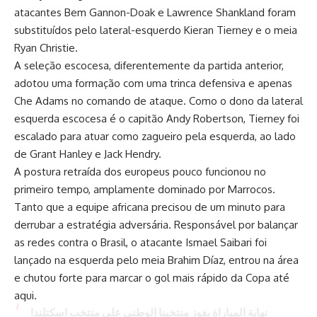
atacantes Bem Gannon-Doak e Lawrence Shankland foram
substituídos pelo lateral-esquerdo Kieran Tierney e o meia
Ryan Christie.
A seleção escocesa, diferentemente da partida anterior,
adotou uma formação com uma trinca defensiva e apenas
Che Adams no comando de ataque. Como o dono da lateral
esquerda escocesa é o capitão Andy Robertson, Tierney foi
escalado para atuar como zagueiro pela esquerda, ao lado
de Grant Hanley e Jack Hendry.
A postura retraída dos europeus pouco funcionou no
primeiro tempo, amplamente dominado por Marrocos.
Tanto que a equipe africana precisou de um minuto para
derrubar a estratégia adversária. Responsável por balançar
as redes contra o Brasil, o atacante Ismael Saibari foi
lançado na esquerda pelo meia Brahim Díaz, entrou na área
e chutou forte para marcar o gol mais rápido da Copa até
aqui.
نهاية المباراة بفوز منتخبنا الوطني على منتخب اسكتلندا