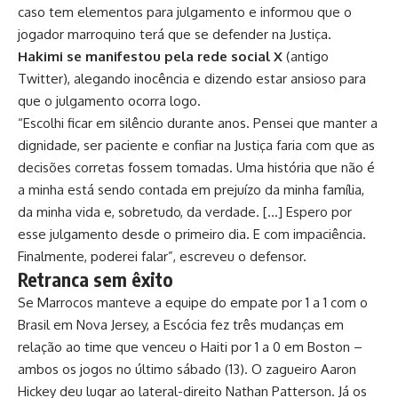
caso tem elementos para julgamento e informou que o
jogador marroquino terá que se defender na Justiça.
Hakimi se manifestou pela rede social X
(antigo
Twitter), alegando inocência e dizendo estar ansioso para
que o julgamento ocorra logo.
“Escolhi ficar em silêncio durante anos. Pensei que manter a
dignidade, ser paciente e confiar na Justiça faria com que as
decisões corretas fossem tomadas. Uma história que não é
a minha está sendo contada em prejuízo da minha família,
da minha vida e, sobretudo, da verdade. […] Espero por
esse julgamento desde o primeiro dia. E com impaciência.
Finalmente, poderei falar”, escreveu o defensor.
Retranca sem êxito
Se Marrocos manteve a equipe do empate por 1 a 1 com o
Brasil em Nova Jersey, a Escócia fez três mudanças em
relação ao time que venceu o Haiti por 1 a 0 em Boston –
ambos os jogos no último sábado (13). O zagueiro Aaron
Hickey deu lugar ao lateral-direito Nathan Patterson. Já os