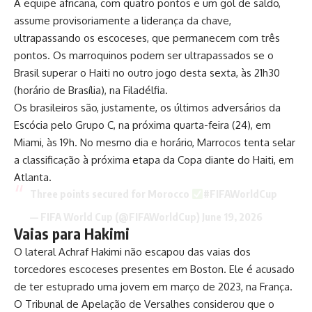
A equipe africana, com quatro pontos e um gol de saldo,
assume provisoriamente a liderança da chave,
ultrapassando os escoceses, que permanecem com três
pontos. Os marroquinos podem ser ultrapassados se o
Brasil superar o Haiti no outro jogo desta sexta, às 21h30
(horário de Brasília), na Filadélfia.
Os brasileiros são, justamente, os últimos adversários da
Escócia pelo Grupo C, na próxima quarta-feira (24), em
Miami, às 19h. No mesmo dia e horário, Marrocos tenta selar
a classificação à próxima etapa da Copa diante do Haiti, em
Atlanta.
Three points secured for Morocco
#FIFAWorldCup
— FIFA World Cup (@FIFAWorldCup)
June 19, 2026
Vaias para Hakimi
O lateral Achraf Hakimi não escapou das vaias dos
torcedores escoceses presentes em Boston. Ele é acusado
de ter estuprado uma jovem em março de 2023, na França.
O Tribunal de Apelação de Versalhes considerou que o