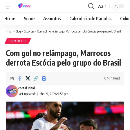
Aa
Font
Resizer
Home
Sobre
Assuntos
Calendario de Paradas
Colun
Inhaí
>
Blog
>
Esportes
>
Com gol no relâmpago, Marrocos derrota Escócia pelo grupo do Brasil
ESPORTES
Com gol no relâmpago, Marrocos
derrota Escócia pelo grupo do Brasil
6 Min Read
Portal Inhaí
Last updated: junho 19, 2026 9:53 pm