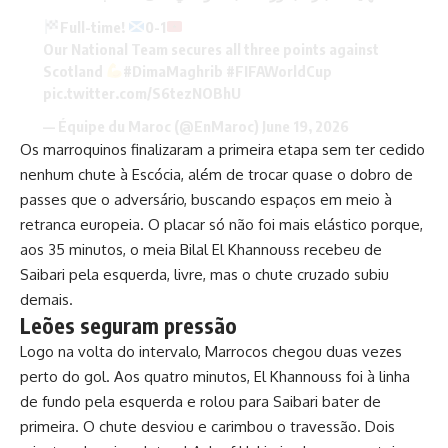
Full-time!
0-1
Our National Team secures all three points against
Scotland
#DimaMaghrib
#FIFAWorldCup
pic.twitter.com/S6tezNOBhU
— Équipe du Maroc (@EnMaroc)
June 19, 2026
Os marroquinos finalizaram a primeira etapa sem ter cedido
nenhum chute à Escócia, além de trocar quase o dobro de
passes que o adversário, buscando espaços em meio à
retranca europeia. O placar só não foi mais elástico porque,
aos 35 minutos, o meia Bilal El Khannouss recebeu de
Saibari pela esquerda, livre, mas o chute cruzado subiu
demais.
Leões seguram pressão
Logo na volta do intervalo, Marrocos chegou duas vezes
perto do gol. Aos quatro minutos, El Khannouss foi à linha
de fundo pela esquerda e rolou para Saibari bater de
primeira. O chute desviou e carimbou o travessão. Dois