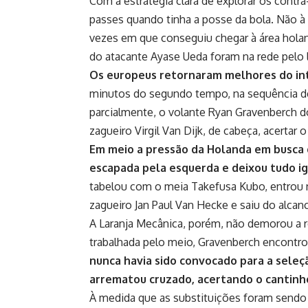
Com a estratégia clara de explorar os contra-
passes quando tinha a posse da bola. Não à 
vezes em que conseguiu chegar à área holan
do atacante Ayase Ueda foram na rede pelo l
Os europeus retornaram melhores do inte
minutos do segundo tempo, na sequência de
parcialmente, o volante Ryan Gravenberch d
zagueiro Virgil Van Dijk, de cabeça, acertar
Em meio a pressão da Holanda em busca 
escapada pela esquerda e deixou tudo ig
tabelou com o meia Takefusa Kubo, entrou n
zagueiro Jan Paul Van Hecke e saiu do alcan
A Laranja Mecânica, porém, não demorou a r
trabalhada pelo meio, Gravenberch encontro
nunca havia sido convocado para a seleç
arrematou cruzado, acertando o cantinho
À medida que as substituições foram sendo 