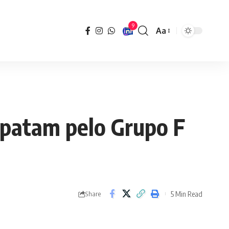
9
Aa
Font
Resizer
mpatam pelo Grupo F
5 Min Read
Share