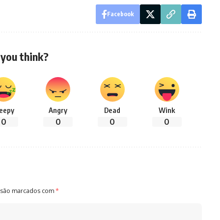
Facebook
you think?
leepy
Angry
Dead
Wink
0
0
0
0
 são marcados com
*