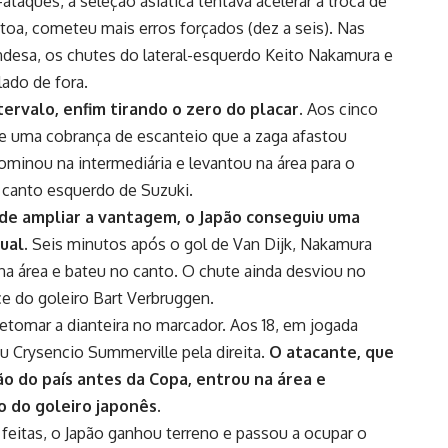
ataques, a seleção asiática tentava acelerar a troca de
toa, cometeu mais erros forçados (dez a seis). Nas
desa, os chutes do lateral-esquerdo Keito Nakamura e
ado de fora.
rvalo, enfim tirando o zero do placar.
Aos cinco
 uma cobrança de escanteio que a zaga afastou
ominou na intermediária e levantou na área para o
 o canto esquerdo de Suzuki.
de ampliar a vantagem, o Japão conseguiu uma
ual.
Seis minutos após o gol de Van Dijk, Nakamura
a área e bateu no canto. O chute ainda desviou no
ce do goleiro Bart Verbruggen.
etomar a dianteira no marcador. Aos 18, em jogada
u Crysencio Summerville pela direita.
O atacante, que
ão do país antes da Copa, entrou na área e
 do goleiro japonês.
feitas, o Japão ganhou terreno e passou a ocupar o