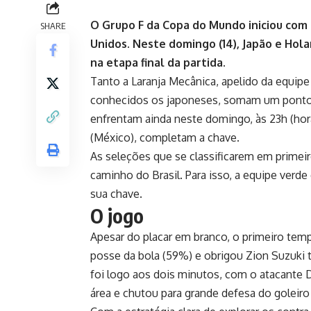
O Grupo F da Copa do Mundo iniciou com
SHARE
Unidos. Neste domingo (14), Japão e Hol
na etapa final da partida.
Tanto a Laranja Mecânica, apelido da equi
conhecidos os japoneses, somam um ponto c
enfrentam ainda neste domingo, às 23h (horá
(México), completam a chave.
As seleções que se classificarem em primei
caminho do Brasil. Para isso, a equipe verd
sua chave.
O jogo
Apesar do placar em branco, o primeiro te
posse da bola (59%) e obrigou Zion Suzuki t
foi logo aos dois minutos, com o atacante 
área e chutou para grande defesa do goleiro