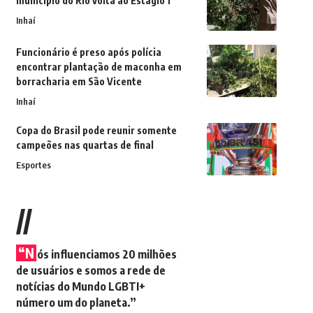
município do Rio volta ao Estágio 1
Inhaí
Funcionário é preso após polícia
encontrar plantação de maconha em
borracharia em São Vicente
Inhaí
Copa do Brasil pode reunir somente
campeões nas quartas de final
Esportes
//
“N
ós influenciamos 20 milhões
de usuários e somos a rede de
notícias do Mundo LGBTI+
número um do planeta.”