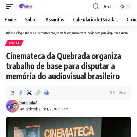
Aa
Font
Resizer
Home
Sobre
Assuntos
Calendario de Paradas
Colun
Inhaí
>
Blog
>
Inhaí
>
Cinemateca da Quebrada organiza trabalho de base para disputar a memória do audiovisual brasileiro
INHAÍ
Cinemateca da Quebrada organiza
trabalho de base para disputar a
memória do audiovisual brasileiro
5 Min Read
Portal Inhaí
Last updated: julho 1, 2026 5:11 pm