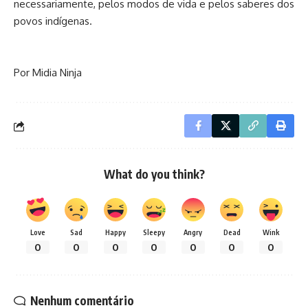
necessariamente, pelos modos de vida e pelos saberes dos
povos indígenas.
Por Midia Ninja
What do you think?
Love
Sad
Happy
Sleepy
Angry
Dead
Wink
0
0
0
0
0
0
0
Nenhum comentário