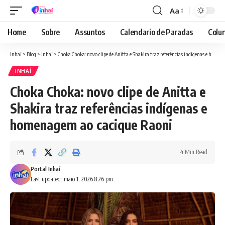
Aa
Font
Resizer
Home
Sobre
Assuntos
Calendario de Paradas
Colun
Inhaí
>
Blog
>
Inhaí
>
Choka Choka: novo clipe de Anitta e Shakira traz referências indígenas e homenagem ao cacique Raoni
INHAÍ
Choka Choka: novo clipe de Anitta e
Shakira traz referências indígenas e
homenagem ao cacique Raoni
4 Min Read
Portal Inhaí
Last updated: maio 1, 2026 8:26 pm