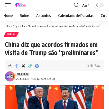
Aa
Font
Resizer
Home
Sobre
Assuntos
Calendario de Paradas
Colun
Inhaí
>
Blog
>
Inhaí
>
China diz que acordos firmados em visita de Trump são “preliminares”
INHAÍ
China diz que acordos firmados em
visita de Trump são “preliminares”
2 Min Read
Portal Inhaí
Last updated: maio 17, 2026 8:35 am