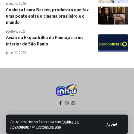
março 6, 2026
Conheça Laura Barker, produtora que faz
uma ponte entre o cinema brasileiro e o
mundo
agosto 8, 2025
Avião da Esquadrilha da Fumaça cai no
interior de São Paulo
julho 30, 2025
Política de Privacidade
Termos de Serviço
Ao usar este site, você concorda com
Politica de
Accept
Privacidade
e os
Termos de Uso
.
Todos os Direitos reservados - 2026 - Produzido por Sept Mídia