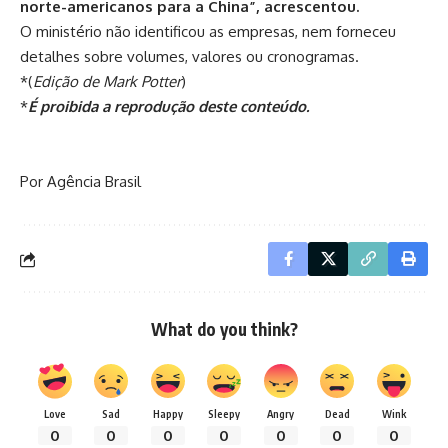
norte-americanos para a China”, acrescentou.
O ministério não identificou as empresas, nem forneceu
detalhes sobre volumes, valores ou cronogramas.
*(
Edição de Mark Potter
)
*
É proibida a reprodução deste conteúdo.
Por Agência Brasil
What do you think?
Love
Sad
Happy
Sleepy
Angry
Dead
Wink
0
0
0
0
0
0
0