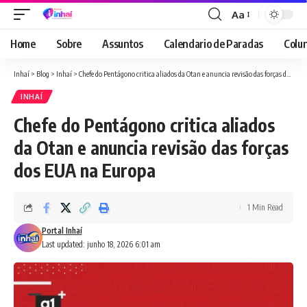
Aa
Font
Resizer
Home
Sobre
Assuntos
Calendario de Paradas
Colun
Inhaí
>
Blog
>
Inhaí
>
Chefe do Pentágono critica aliados da Otan e anuncia revisão das forças dos EUA na Europa
INHAÍ
Chefe do Pentágono critica aliados
da Otan e anuncia revisão das forças
dos EUA na Europa
1 Min Read
Portal Inhaí
Last updated: junho 18, 2026 6:01 am