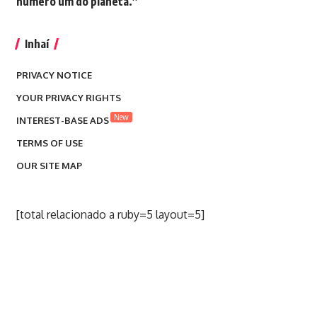
número um do planeta.”
Inhaí
PRIVACY NOTICE
YOUR PRIVACY RIGHTS
New
INTEREST-BASE ADS
TERMS OF USE
OUR SITE MAP
[total relacionado a ruby=5 layout=5]