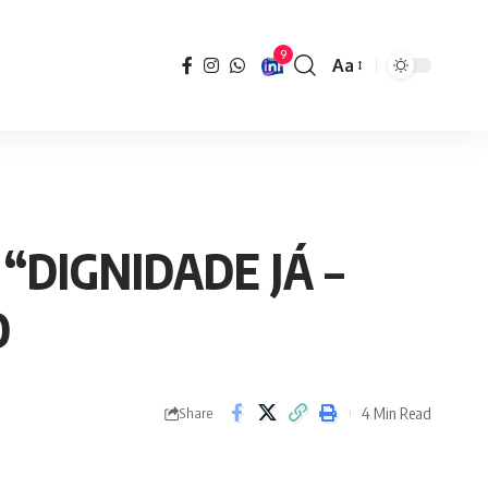
9
Aa
Font
Resizer
“DIGNIDADE JÁ –
O
4 Min Read
Share