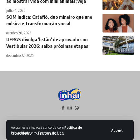
ao mostrar vida com mini animais; veja
julho 4, 2026
SOM Indica: Cataflô, duo mineiro que une
música e transformação social
outubro 20, 2025
UFRGS divulga 'listão' de aprovados no
Vestibular 2026: saiba próximas etapas
dezembro 22, 2025
Política de Privacidade
Termos de Serviço
Ao usar este site, você concorda com
Politica de
Accept
Privacidade
e os
Termos de Uso
.
Todos os Direitos reservados - 2026 - Produzido por Sept Mídia