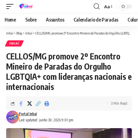
Aa
Font
Resizer
Home
Sobre
Assuntos
Calendario de Paradas
Colun
Inhaí
>
Blog
>
Inhaí
>
CELLOS/MG promove 2º Encontro Mineiro de Paradas do Orgulho LGBTQIA+ com lideranças nacionais e internacionais
INHAÍ
CELLOS/MG promove 2º Encontro
Mineiro de Paradas do Orgulho
LGBTQIA+ com lideranças nacionais e
internacionais
3 Min Read
Portal Inhaí
Last updated: junho 30, 2026 9:01 pm