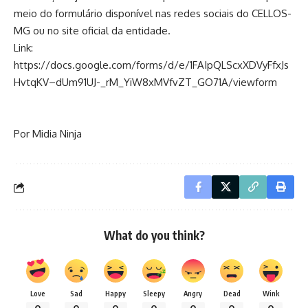
meio do formulário disponível nas redes sociais do CELLOS-
MG ou no site oficial da entidade.
Link:
https://docs.google.com/forms/d/e/1FAIpQLScxXDVyFfxJs
HvtqKV–dUm91UJ-_rM_YiW8xMVfvZT_GO71A/viewform
Por Midia Ninja
What do you think?
Love
Sad
Happy
Sleepy
Angry
Dead
Wink