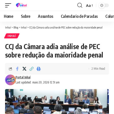
Aa
Font
Resizer
Home
Sobre
Assuntos
Calendario de Paradas
Colun
Inhaí
>
Blog
>
Inhaí
>
CCJ da Câmara adia análise de PEC sobre redução da maioridade penal
INHAÍ
CCJ da Câmara adia análise de PEC
sobre redução da maioridade penal
2 Min Read
Portal Inhaí
Last updated: maio 20, 2026 12:51 am