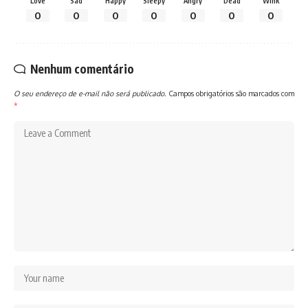
Love
Sad
Happy
Sleepy
Angry
Dead
Wink
0
0
0
0
0
0
0
Nenhum comentário
O seu endereço de e-mail não será publicado.
Campos obrigatórios são marcados com
*