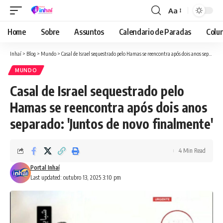
Aa
Font
Resizer
Home
Sobre
Assuntos
Calendario de Paradas
Colun
Inhaí
>
Blog
>
Mundo
>
Casal de Israel sequestrado pelo Hamas se reencontra após dois anos separado: 'Juntos de novo finalmente'
MUNDO
Casal de Israel sequestrado pelo
Hamas se reencontra após dois anos
separado: 'Juntos de novo finalmente'
4 Min Read
Portal Inhaí
Last updated: outubro 13, 2025 3:10 pm