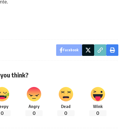
nte.
Facebook
you think?
leepy
Angry
Dead
Wink
0
0
0
0