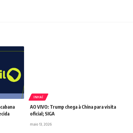
INHAÍ
acabana
AO VIVO: Trump chega à China para visita
ecida
oficial; SIGA
maio 13, 2026