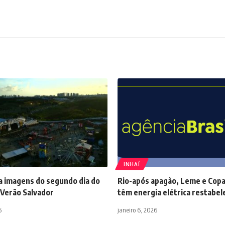
INHAÍ
a imagens do segundo dia do
Rio-após apagão, Leme e Cop
 Verão Salvador
têm energia elétrica restabel
6
janeiro 6, 2026