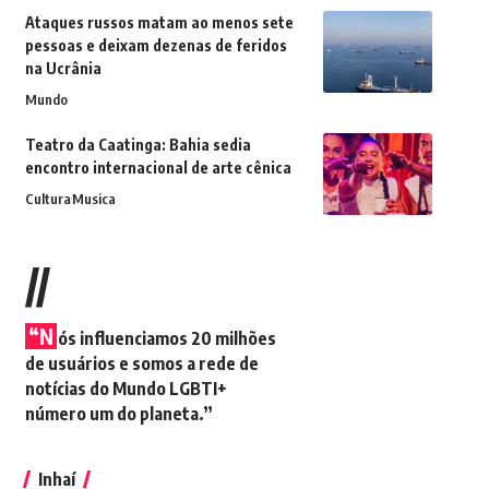
Ataques russos matam ao menos sete
pessoas e deixam dezenas de feridos
na Ucrânia
Mundo
Teatro da Caatinga: Bahia sedia
encontro internacional de arte cênica
Cultura
Musica
//
“N
ós influenciamos 20 milhões
de usuários e somos a rede de
notícias do Mundo LGBTI+
número um do planeta.”
Inhaí