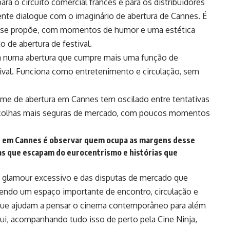
a o circuito comercial francês e para os distribuidores
nte dialogue com o imaginário de abertura de Cannes. É
e se propõe, com momentos de humor e uma estética
 de abertura de festival.
a numa abertura que cumpre mais uma função de
ival. Funciona como entretenimento e circulação, sem
ilme de abertura em Cannes tem oscilado entre tentativas
scolhas mais seguras de mercado, com poucos momentos
ar em Cannes é observar quem ocupa as margens desse
ivas que escapam do eurocentrismo e histórias que
o glamour excessivo e das disputas de mercado que
sendo um espaço importante de encontro, circulação e
 que ajudam a pensar o cinema contemporâneo para além
aqui, acompanhando tudo isso de perto pela Cine Ninja,