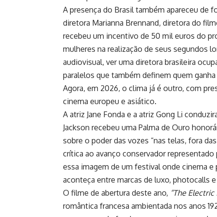
A presença do Brasil também apareceu de fo
diretora Marianna Brennand, diretora do fil
recebeu um incentivo de 50 mil euros do pr
mulheres na realização de seus segundos lo
audiovisual, ver uma diretora brasileira oc
paralelos que também definem quem ganha co
Agora, em 2026, o clima já é outro, com p
cinema europeu e asiático.
A atriz Jane Fonda e a atriz Gong Li conduzi
Jackson recebeu uma Palma de Ouro honorár
sobre o poder das vozes “nas telas, fora d
crítica ao avanço conservador representado
essa imagem de um festival onde cinema e 
aconteça entre marcas de luxo, photocalls e
O filme de abertura deste ano,
“The Electric 
romântica francesa ambientada nos anos 19