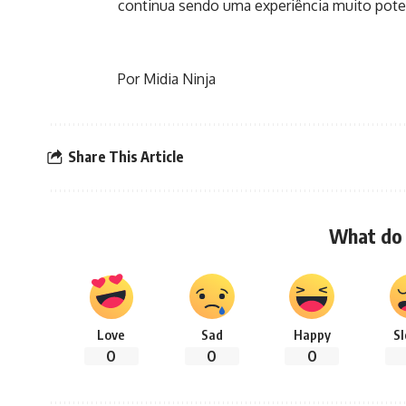
continua sendo uma experiência muito pote
Por Midia Ninja
Share This Article
What do 
Love
Sad
Happy
S
0
0
0