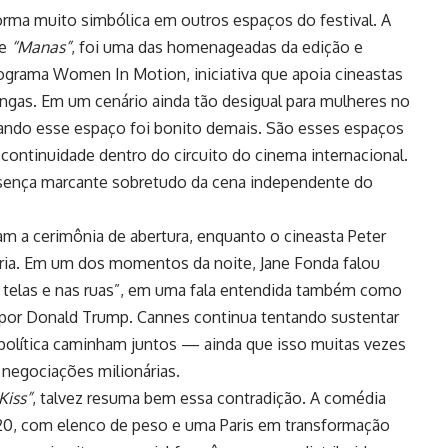
rma muito simbólica em outros espaços do festival. A
me
“Manas”
, foi uma das homenageadas da edição e
ograma Women In Motion, iniciativa que apoia cineastas
ngas. Em um cenário ainda tão desigual para mulheres no
upando esse espaço foi bonito demais. São esses espaços
ntinuidade dentro do circuito do cinema internacional.
resença marcante sobretudo da cena independente do
ram a cerimônia de abertura, enquanto o cineasta Peter
ia. Em um dos momentos da noite, Jane Fonda falou
as telas e nas ruas”, em uma fala entendida também como
 por Donald Trump. Cannes continua tentando sustentar
política caminham juntos — ainda que isso muitas vezes
 negociações milionárias.
Kiss”
, talvez resuma bem essa contradição. A comédia
20, com elenco de peso e uma Paris em transformação