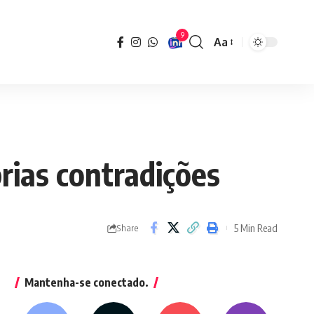
9
Aa
Font
Resizer
rias contradições
5 Min Read
Share
Mantenha-se conectado.