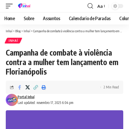
Aa
Font
Resizer
Home
Sobre
Assuntos
Calendario de Paradas
Colun
Inhaí
>
Blog
>
Inhaí
>
Campanha de combate à violência contra a mulher tem lançamento em Florianópolis
INHAÍ
Campanha de combate à violência
contra a mulher tem lançamento em
Florianópolis
2 Min Read
Portal Inhaí
Last updated: novembro 17, 2025 6:04 pm