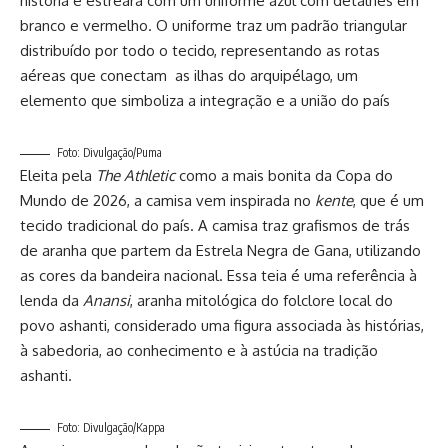
história e estreará com um uniforme azul com detalhes em
branco e vermelho. O uniforme traz um padrão triangular
distribuído por todo o tecido, representando as rotas
aéreas que conectam as ilhas do arquipélago, um
elemento que simboliza a integração e a união do país
Foto: Divulgação/Puma
Eleita pela
The Athletic
como a mais bonita da Copa do
Mundo de 2026, a camisa vem inspirada no
kente
, que é um
tecido tradicional do país. A camisa traz grafismos de trás
de aranha que partem da Estrela Negra de Gana, utilizando
as cores da bandeira nacional. Essa teia é uma referência à
lenda da
Anansi
, aranha mitológica do folclore local do
povo ashanti, considerado uma figura associada às histórias,
à sabedoria, ao conhecimento e à astúcia na tradição
ashanti.
Foto: Divulgação/Kappa