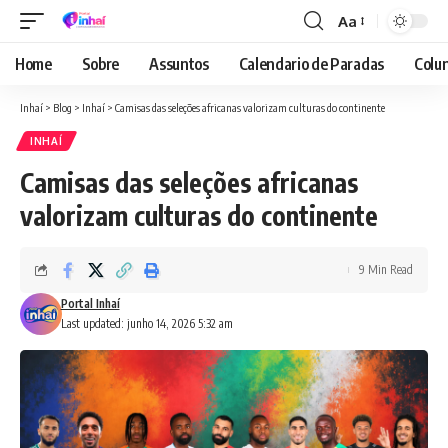
Aa
Font
Resizer
Home
Sobre
Assuntos
Calendario de Paradas
Colun
Inhaí
>
Blog
>
Inhaí
>
Camisas das seleções africanas valorizam culturas do continente
INHAÍ
Camisas das seleções africanas
valorizam culturas do continente
9 Min Read
Portal Inhaí
Last updated: junho 14, 2026 5:32 am