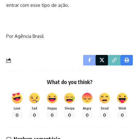
entrar com esse tipo de ação.
Por Agência Brasil
What do you think?
Love
Sad
Happy
Sleepy
Angry
Dead
Wink
0
0
0
0
0
0
0
Nenhum comentário