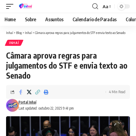
Aa
Font
Resizer
Home
Sobre
Assuntos
Calendario de Paradas
Colun
Inhaí
>
Blog
>
Inhaí
>
Câmara aprova regras para julgamentos do STF e envia texto ao Senado
INHAÍ
Câmara aprova regras para
julgamentos do STF e envia texto ao
Senado
4 Min Read
Portal Inhaí
Last updated: outubro 22, 2025 9:41 pm