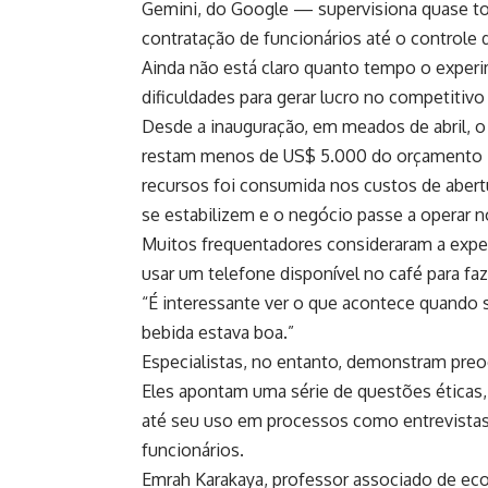
Gemini, do Google — supervisiona quase to
contratação de funcionários até o controle 
Ainda não está claro quanto tempo o experim
dificuldades para gerar lucro no competiti
Desde a inauguração, em meados de abril, 
restam menos de US$ 5.000 do orçamento ini
recursos foi consumida nos custos de abertu
se estabilizem e o negócio passe a operar n
Muitos frequentadores consideraram a experi
usar um telefone disponível no café para f
“É interessante ver o que acontece quando se
bebida estava boa.”
Especialistas, no entanto, demonstram preocu
Eles apontam uma série de questões éticas,
até seu uso em processos como entrevista
funcionários.
Emrah Karakaya, professor associado de eco