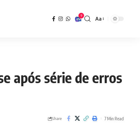
9
Aa
Font
Resizer
se após série de erros
7 Min Read
Share