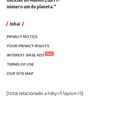
notícias do Mundo LGBTI+
número um do planeta.”
Inhaí
PRIVACY NOTICE
YOUR PRIVACY RIGHTS
New
INTEREST-BASE ADS
TERMS OF USE
OUR SITE MAP
[total relacionado a ruby=5 layout=5]