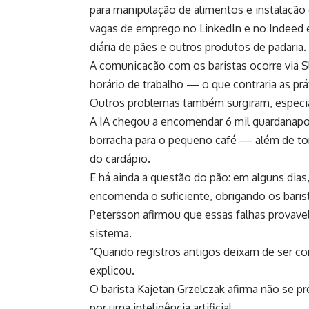
para manipulação de alimentos e instalação 
vagas de emprego no LinkedIn e no Indeed e
diária de pães e outros produtos de padaria.
A comunicação com os baristas ocorre via 
horário de trabalho — o que contraria as pr
Outros problemas também surgiram, especia
A IA chegou a encomendar 6 mil guardanapos
borracha para o pequeno café — além de t
do cardápio.
E há ainda a questão do pão: em alguns dia
encomenda o suficiente, obrigando os barist
Petersson afirmou que essas falhas provave
sistema.
“Quando registros antigos deixam de ser co
explicou.
O barista Kajetan Grzelczak afirma não se pr
por uma inteligência artificial.