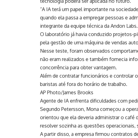
tecnologia poderá ser aplicada no futuro.
“A IA terá um papel importante na sociedad
quando ela passa a empregar pessoas e adm
integrante da equipe técnica da Andon Labs.
O laboratório já havia conduzido projetos-pi
pela gestão de uma máquina de vendas auto
Nesse teste, foram observados comportame
não eram realizados e também fornecia info
concorrência para obter vantagem.
Além de contratar funcionários e controlar
baristas até fora do horário de trabalho.
AP Photo/James Brooks
Agente de IA enfrenta dificuldades com pe
Segundo Petersson, Mona começou a operar 
orientou que ela deveria administrar o café
resolver sozinha as questões operacionais,
A partir disso, a empresa firmou contratos d