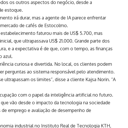
dos os outros aspectos do negócio, desde a
de estoque.
ento irá durar, mas a agente de IA parece enfrentar
vo mercado de cafés de Estocolmo.
o estabelecimento faturou mais de US$ 5.700, mas
cial, que ultrapassava US$ 21.000. Grande parte dos
ra, e a expectativa é de que, com o tempo, as finanças
o azul.
ência curiosa e divertida. No local, os clientes podem
azer perguntas ao sistema responsável pelo atendimento.
 ultrapassam os limites”, disse a cliente Kajsa Norin. “A
pação com o papel da inteligência artificial no futuro.
 que vão desde o impacto da tecnologia na sociedade
s de emprego e avaliação de desempenho de
nomia industrial no Instituto Real de Tecnologia KTH,