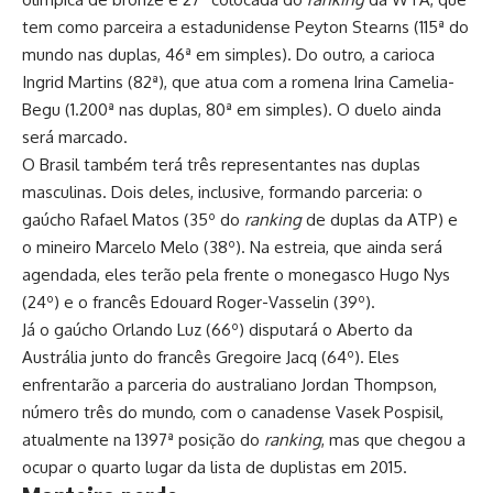
tem como parceira a estadunidense Peyton Stearns (115ª do
mundo nas duplas, 46ª em simples). Do outro, a carioca
Ingrid Martins (82ª), que atua com a romena Irina Camelia-
Begu (1.200ª nas duplas, 80ª em simples). O duelo ainda
será marcado.
O Brasil também terá três representantes nas duplas
masculinas. Dois deles, inclusive, formando parceria: o
gaúcho Rafael Matos (35º do
ranking
de duplas da ATP) e
o mineiro Marcelo Melo (38º). Na estreia, que ainda será
agendada, eles terão pela frente o monegasco Hugo Nys
(24º) e o francês Edouard Roger-Vasselin (39º).
Já o gaúcho Orlando Luz (66º) disputará o Aberto da
Austrália junto do francês Gregoire Jacq (64º). Eles
enfrentarão a parceria do australiano Jordan Thompson,
número três do mundo, com o canadense Vasek Pospisil,
atualmente na 1397ª posição do
ranking
, mas que chegou a
ocupar o quarto lugar da lista de duplistas em 2015.