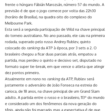
frente o húngaro Fábián Marozsán, número 57 do mundo. A
previsão é de que o jogo comece por volta das 22h30
(horário de Brasília), na quadra oito do complexo do
Melbourne Park.
Esta será a segunda participação de Wild na chave principal
do torneio australiano. No ano passado, ele caiu na primeira
rodada, superado pelo russo Andrey Rublev, quinto
colocado do
ranking
da ATP à época, por 3 sets a 2. O
brasileiro chegou a ficar duas parciais atrás, empatou a
partida, mas perdeu o quinto e decisivo set, disputado no
formato super tie-break, em que vence o atleta que atingir
dez pontos primeiro.
Atualmente em nono no
ranking
da ATP, Rublev será
justamente o adversário de João Fonseca na estreia do
carioca, de 18 anos, na chave principal de um Grand Slam
adulto. A partida entre o russo e o brasileiro, 113º do mundo
e considerado um dos fenômenos da nova geração do
tênis, ainda não foi marcado, mas a expectativa é de que