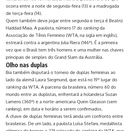
ocorra entre a noite de segunda-feira (13) e a madrugada
de terça-feira (14).
Quem também deve jogar entre segunda e terça é Beatriz
Haddad Maia. A paulista, número 17 do
ranking
da
Associação de Tênis Feminino (WTA, na sigla em inglês),
estreará contra a argentina Julia Riera (146ª). É a primeira
vez que o Brasil tem três homens e uma mulher nas chaves
principais de simples do Grand Slam da Austrália.
Olho nas duplas
Bia também disputará o torneio de duplas femininas ao
lado da alemã Laura Siegmund, que está no 19º lugar do
ranking
da WTA. A parceria da brasileira, número 60 do
mundo entre as duplistas, enfrentará a holandesa Suzan
Lamens (360ª) e a norte-americana Quinn Gleason (sem
ranking), em data e horário a serem confirmados.
A chave de duplas femininas terá ainda um confronto entre
brasileiras. De um lado, a paulista Luísa Stefani, medalhista
olímpica de bronze e 27ª colocada do
ranking
da WTA, que