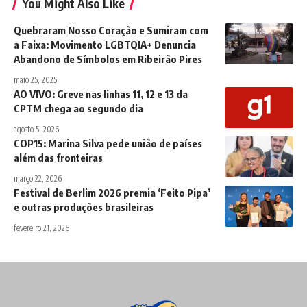
You Might Also Like
Quebraram Nosso Coração e Sumiram com
a Faixa: Movimento LGBTQIA+ Denuncia
Abandono de Símbolos em Ribeirão Pires
maio 25, 2025
AO VIVO: Greve nas linhas 11, 12 e 13 da
CPTM chega ao segundo dia
agosto 5, 2026
COP15: Marina Silva pede união de países
além das fronteiras
março 22, 2026
Festival de Berlim 2026 premia ‘Feito Pipa’
e outras produções brasileiras
fevereiro 21, 2026