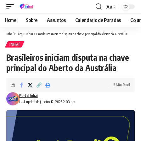
Aa
Font
Resizer
Home
Sobre
Assuntos
Calendario de Paradas
Colun
Inhaí
>
Blog
>
Inhaí
>
Brasileiros iniciam disputa na chave principal do Aberto da Austrália
INHAÍ
Brasileiros iniciam disputa na chave
principal do Aberto da Austrália
5 Min Read
Portal Inhaí
Last updated: janeiro 12, 2025 2:03 pm