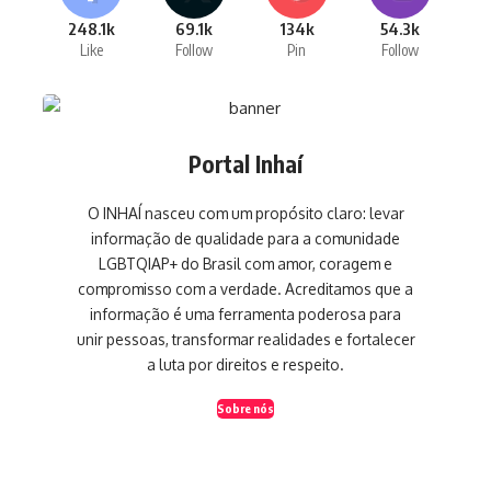
248.1k
69.1k
134k
54.3k
Like
Follow
Pin
Follow
Portal Inhaí
O INHAÍ nasceu com um propósito claro: levar
informação de qualidade para a comunidade
LGBTQIAP+ do Brasil com amor, coragem e
compromisso com a verdade. Acreditamos que a
informação é uma ferramenta poderosa para
unir pessoas, transformar realidades e fortalecer
a luta por direitos e respeito.
Sobre nós