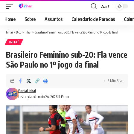
Aa
Font
Resizer
Home
Sobre
Assuntos
Calendario de Paradas
Colun
Inhaí
>
Blog
>
Inhaí
>
Brasileiro Feminino sub-20: Fla vence São Paulo no 1º jogo da final
INHAÍ
Brasileiro Feminino sub-20: Fla vence
São Paulo no 1º jogo da final
2 Min Read
Portal Inhaí
Last updated: maio 24, 2026 5:19 pm