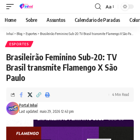
Aa
Font
Resizer
Home
Sobre
Assuntos
Calendario de Paradas
Colun
Inhaí
>
Blog
>
Esportes
>
Brasileirão Feminino Sub-20: TV Brasil transmite Flamengo X São Paulo
ESPORTES
Brasileirão Feminino Sub-20: TV
Brasil transmite Flamengo X São
Paulo
4 Min Read
Portal Inhaí
Last updated: maio 29, 2026 12:43 pm