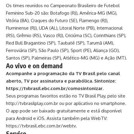
Os times reunidos no Campeonato Brasileiro de Futebol
Feminino Sub-20 são: Botafogo (RJ), América-MG (MG),
Vitória (BA), Craques do Futuro (SE), Flamengo (RJ),
Fluminense (RJ), UDA (AL), Litoral Norte (PB), Internacional
(RS), Grêmio (RS), Vasco (RJ), Criciúma (SC), Corinthians (SP),
Red Bull Bragantino (SP), Taubaté (SP), Tarumã (AM),
Ferroviária (SP), São Paulo (SP), Sport (PE), Aliança (GO),
Santos (SP), Palmeiras (SP), Atlético-MG (MG) e Ação (MT).
Ao vivo e on demand
Acompanhe a programação da TV Brasil pelo canal
aberto, TV por assinatura e parabólica. Sintonize:
https://tvbrasil.ebc.com.br/comosintonizar
.
Seus programas favoritos estão no TV Brasil Play, pelo site
http://tvbrasilplay.com.br
ou por aplicativo no smartphone.
O app pode ser baixado gratuitamente e está disponível
para Android e iOS. Assista também pela WebTV:
https://tvbrasil.ebc.com.br/webtv
.
Serviço