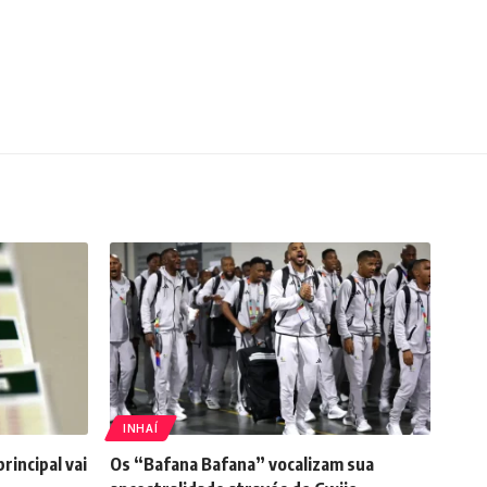
INHAÍ
incipal vai
Os “Bafana Bafana” vocalizam sua