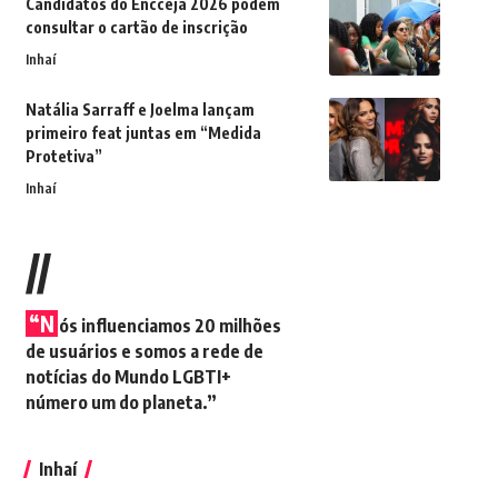
Candidatos do Encceja 2026 podem
consultar o cartão de inscrição
Inhaí
Natália Sarraff e Joelma lançam
primeiro feat juntas em “Medida
Protetiva”
Inhaí
//
“N
ós influenciamos 20 milhões
de usuários e somos a rede de
notícias do Mundo LGBTI+
número um do planeta.”
Inhaí