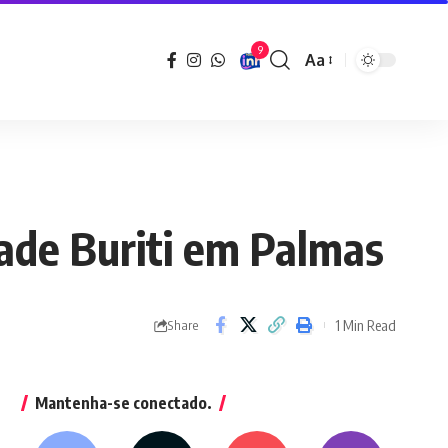
9
Aa
Font
Resizer
dade Buriti em Palmas
1 Min Read
Share
Mantenha-se conectado.