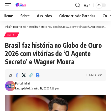
Aa
Font
Resizer
Home
Sobre
Assuntos
Calendario de Paradas
Colun
Inhaí
>
Blog
>
Inhaí
>
Brasil faz história no Globo de Ouro 2026 com vitórias de ‘O Agente Secreto’ e Wagner Moura
INHAÍ
Brasil faz história no Globo de Ouro
2026 com vitórias de ‘O Agente
Secreto’ e Wagner Moura
4 Min Read
Portal Inhaí
Last updated: janeiro 12, 2026 1:38 pm